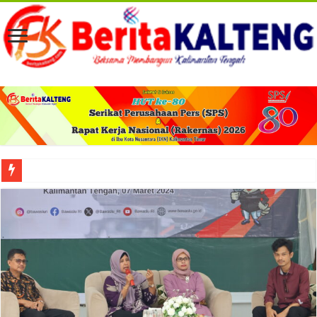
Viral! Selama Dua Bulan Lebih Siltap Serta Tunjangan Pemdes dan BPD di Barse