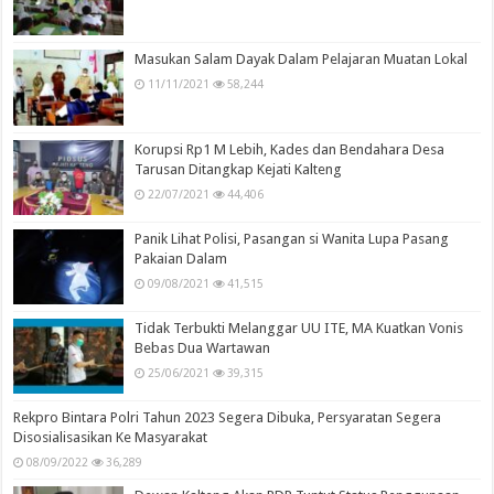
Masukan Salam Dayak Dalam Pelajaran Muatan Lokal
11/11/2021
58,244
Korupsi Rp1 M Lebih, Kades dan Bendahara Desa
Tarusan Ditangkap Kejati Kalteng
22/07/2021
44,406
Panik Lihat Polisi, Pasangan si Wanita Lupa Pasang
Pakaian Dalam
09/08/2021
41,515
Tidak Terbukti Melanggar UU ITE, MA Kuatkan Vonis
Bebas Dua Wartawan
25/06/2021
39,315
Rekpro Bintara Polri Tahun 2023 Segera Dibuka, Persyaratan Segera
Disosialisasikan Ke Masyarakat
08/09/2022
36,289