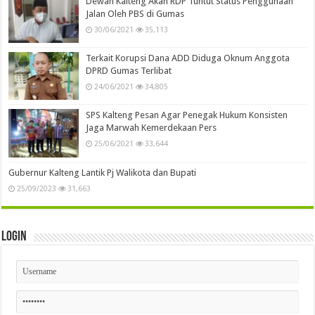
Dewan Kalteng Akan RDP Tuntut Status Penggunaan
Jalan Oleh PBS di Gumas
30/06/2021
35,113
Terkait Korupsi Dana ADD Diduga Oknum Anggota
DPRD Gumas Terlibat
24/06/2021
34,805
SPS Kalteng Pesan Agar Penegak Hukum Konsisten
Jaga Marwah Kemerdekaan Pers
25/06/2021
33,644
Gubernur Kalteng Lantik Pj Walikota dan Bupati
25/09/2023
31,663
Login