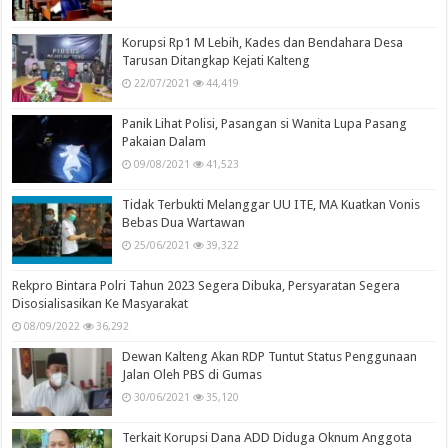
Korupsi Rp1 M Lebih, Kades dan Bendahara Desa
Tarusan Ditangkap Kejati Kalteng
22/07/2021
44,419
Panik Lihat Polisi, Pasangan si Wanita Lupa Pasang
Pakaian Dalam
09/08/2021
41,523
Tidak Terbukti Melanggar UU ITE, MA Kuatkan Vonis
Bebas Dua Wartawan
25/06/2021
39,322
Rekpro Bintara Polri Tahun 2023 Segera Dibuka, Persyaratan Segera
Disosialisasikan Ke Masyarakat
08/09/2022
36,292
Dewan Kalteng Akan RDP Tuntut Status Penggunaan
Jalan Oleh PBS di Gumas
30/06/2021
35,120
Terkait Korupsi Dana ADD Diduga Oknum Anggota