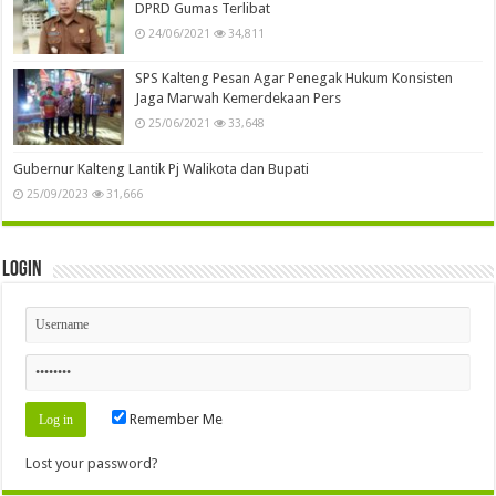
DPRD Gumas Terlibat
24/06/2021
34,811
SPS Kalteng Pesan Agar Penegak Hukum Konsisten
Jaga Marwah Kemerdekaan Pers
25/06/2021
33,648
Gubernur Kalteng Lantik Pj Walikota dan Bupati
25/09/2023
31,666
Login
Remember Me
Lost your password?