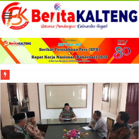
Viral! Selama Dua Bulan Lebih Siltap Serta Tunjangan Pemdes dan BPD di Barse