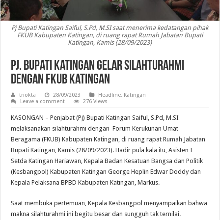
Pj Bupati Katingan Saiful, S.Pd, M.SI saat menerima kedatangan pihak
FKUB Kabupaten Katingan, di ruang rapat Rumah Jabatan Bupati
Katingan, Kamis (28/09/2023)
Pj. Bupati Katingan Gelar Silahturahmi
Dengan FKUB Katingan
triokta
28/09/2023
Headline
,
Katingan
Leave a comment
276 Views
KASONGAN – Penjabat (Pj) Bupati Katingan Saiful, S.Pd, M.SI
melaksanakan silahturahmi dengan Forum Kerukunan Umat
Beragama (FKUB) Kabupaten Katingan, di ruang rapat Rumah Jabatan
Bupati Katingan, Kamis (28/09/2023). Hadir pula kala itu, Asisten I
Setda Katingan Hariawan, Kepala Badan Kesatuan Bangsa dan Politik
(Kesbangpol) Kabupaten Katingan George Heplin Edwar Doddy dan
Kepala Pelaksana BPBD Kabupaten Katingan, Markus.
Saat membuka pertemuan, Kepala Kesbangpol menyampaikan bahwa
makna silahturahmi ini begitu besar dan sungguh tak ternilai.