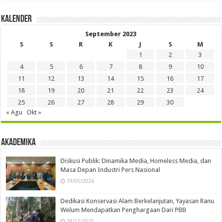
Kalender
September 2023
S
S
R
K
J
S
M
1
2
3
4
5
6
7
8
9
10
11
12
13
14
15
16
17
18
19
20
21
22
23
24
25
26
27
28
29
30
« Agu
Okt »
Akademika
Diskusi Publik: Dinamika Media, Homeless Media, dan
Masa Depan Industri Pers Nasional
19/05/2026
Dedikasi Konservasi Alam Berkelanjutan, Yayasan Ranu
Welum Mendapatkan Penghargaan Dari PBB
18/12/2025