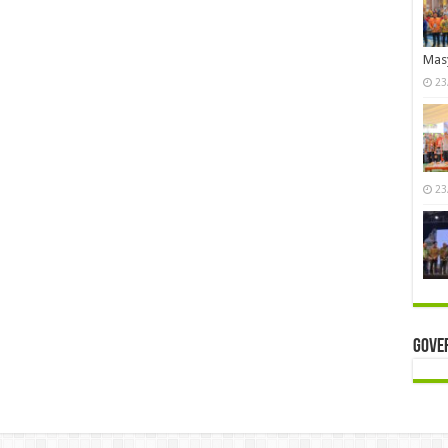
Mas
23
23
Gove