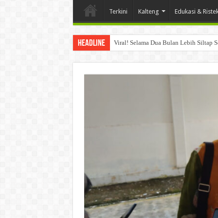
Terkini
Kalteng
Edukasi & Riste
Headline
Viral! Selama Dua Bulan Lebih Siltap 