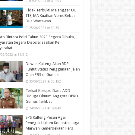
09/08/2021
41,553
Tidak Terbukti Melanggar UU
ITE, MA Kuatkan Vonis Bebas
Dua Wartawan
25/06/2021
39,351
ro Bintara Polri Tahun 2023 Segera Dibuka,
yaratan Segera Disosialisasikan Ke
yarakat
/09/2022
36,312
Dewan Kalteng Akan RDP
Tuntut Status Penggunaan Jalan
Oleh PBS di Gumas
30/06/2021
35,152
Terkait Korupsi Dana ADD
Diduga Oknum Anggota DPRD
Gumas Terlibat
24/06/2021
34,840
SPS Kalteng Pesan Agar
Penegak Hukum Konsisten Jaga
Marwah Kemerdekaan Pers
25/06/2021
33,666