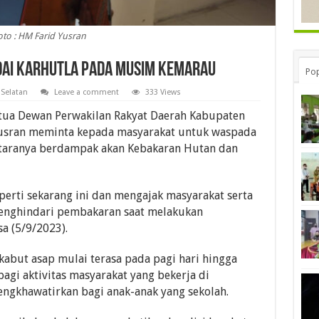
oto : HM Farid Yusran
ai Karhutla pada Musim Kemarau
Pop
 Selatan
Leave a comment
333 Views
ua Dewan Perwakilan Rakyat Daerah Kabupaten
 Yusran meminta kepada masyarakat untuk waspada
ntaranya berdampak akan Kebakaran Hutan dan
rti sekarang ini dan mengajak masyarakat serta
enghindari pembakaran saat melakukan
a (5/9/2023).
kabut asap mulai terasa pada pagi hari hingga
bagi aktivitas masyarakat yang bekerja di
mengkhawatirkan bagi anak-anak yang sekolah.