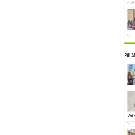
08
11
Pala
Berk
23