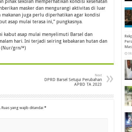
n pihak sekolah memperhatikan kondisi kesehatan
berikan masker dan mengurangi aktivitas di luar
an makanan juga perlu diperhatikan agar kondisi
ut asap mulai terasa ini,” pungkasnya.
ni kabut asap mulai menyelimuti Barsel dan
Rekp
malam hari. Ini terjadi seiring kebakaran hutan dan
Pers
Mas
. (Nur/grn/*)
08
Next
DPRD Barsel Setujui Perubahan
APBD TA 2023
.
Ruas yang wajib ditandai
*