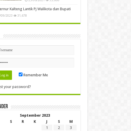
rnur Kalteng Lantik Pj Walikota dan Bupati
/09/2023
31,678
n
Remember Me
st your password?
nder
September 2023
S
R
K
J
S
M
1
2
3