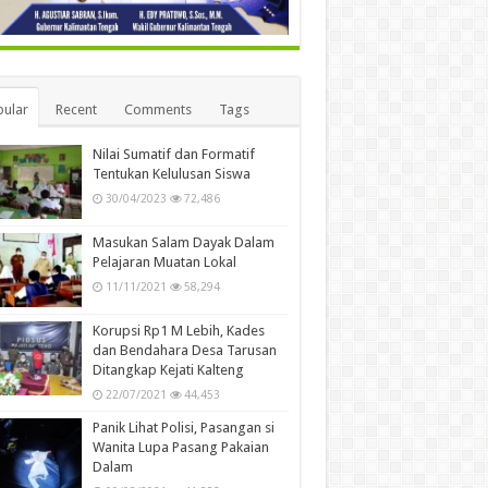
ular
Recent
Comments
Tags
Nilai Sumatif dan Formatif
Tentukan Kelulusan Siswa
30/04/2023
72,486
Masukan Salam Dayak Dalam
Pelajaran Muatan Lokal
11/11/2021
58,294
Korupsi Rp1 M Lebih, Kades
dan Bendahara Desa Tarusan
Ditangkap Kejati Kalteng
22/07/2021
44,453
Panik Lihat Polisi, Pasangan si
Wanita Lupa Pasang Pakaian
Dalam