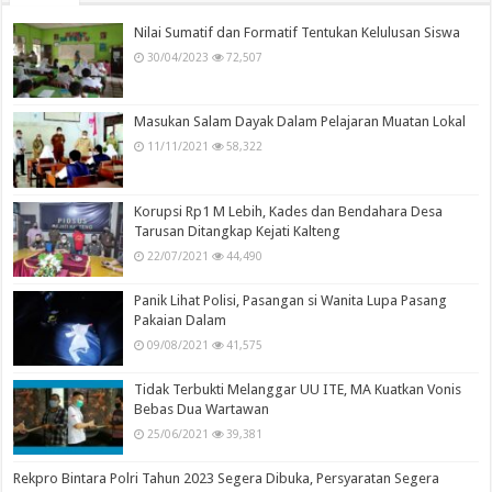
Nilai Sumatif dan Formatif Tentukan Kelulusan Siswa
30/04/2023
72,507
Masukan Salam Dayak Dalam Pelajaran Muatan Lokal
11/11/2021
58,322
Korupsi Rp1 M Lebih, Kades dan Bendahara Desa
Tarusan Ditangkap Kejati Kalteng
22/07/2021
44,490
Panik Lihat Polisi, Pasangan si Wanita Lupa Pasang
Pakaian Dalam
09/08/2021
41,575
Tidak Terbukti Melanggar UU ITE, MA Kuatkan Vonis
Bebas Dua Wartawan
25/06/2021
39,381
Rekpro Bintara Polri Tahun 2023 Segera Dibuka, Persyaratan Segera