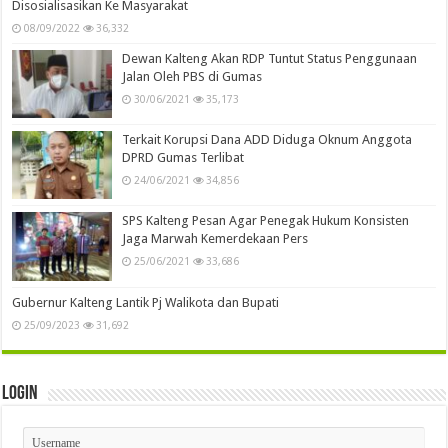
Disosialisasikan Ke Masyarakat
08/09/2022
36,332
Dewan Kalteng Akan RDP Tuntut Status Penggunaan
Jalan Oleh PBS di Gumas
30/06/2021
35,173
Terkait Korupsi Dana ADD Diduga Oknum Anggota
DPRD Gumas Terlibat
24/06/2021
34,856
SPS Kalteng Pesan Agar Penegak Hukum Konsisten
Jaga Marwah Kemerdekaan Pers
25/06/2021
33,686
Gubernur Kalteng Lantik Pj Walikota dan Bupati
25/09/2023
31,692
Login