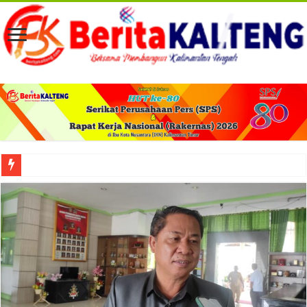
Viral! Selama Dua Bulan Lebih Siltap Serta Tunjangan Pemdes dan BPD di Barse