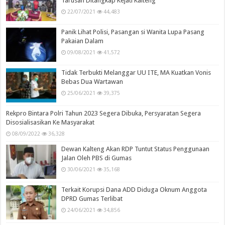
Tarusan Ditangkap Kejati Kalteng
22/07/2021
44,483
Panik Lihat Polisi, Pasangan si Wanita Lupa Pasang
Pakaian Dalam
09/08/2021
41,572
Tidak Terbukti Melanggar UU ITE, MA Kuatkan Vonis
Bebas Dua Wartawan
25/06/2021
39,375
Rekpro Bintara Polri Tahun 2023 Segera Dibuka, Persyaratan Segera
Disosialisasikan Ke Masyarakat
08/09/2022
36,328
Dewan Kalteng Akan RDP Tuntut Status Penggunaan
Jalan Oleh PBS di Gumas
30/06/2021
35,168
Terkait Korupsi Dana ADD Diduga Oknum Anggota
DPRD Gumas Terlibat
24/06/2021
34,856