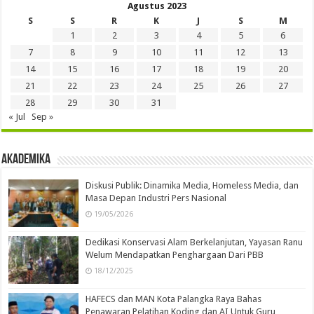
Agustus 2023
S
S
R
K
J
S
M
1
2
3
4
5
6
7
8
9
10
11
12
13
14
15
16
17
18
19
20
21
22
23
24
25
26
27
28
29
30
31
« Jul
Sep »
Akademika
Diskusi Publik: Dinamika Media, Homeless Media, dan
Masa Depan Industri Pers Nasional
19/05/2026
Dedikasi Konservasi Alam Berkelanjutan, Yayasan Ranu
Welum Mendapatkan Penghargaan Dari PBB
18/12/2025
HAFECS dan MAN Kota Palangka Raya Bahas
Penawaran Pelatihan Koding dan AI Untuk Guru