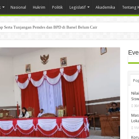
k
Nasional
Hukrim
Politik
Legislatif
Akademika
Tentang 
tap Serta Tunjangan Pemdes dan BPD di Barsel Belum Cair
Eve