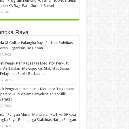
demika
usi Publik: Dinamika Media, Homeless Media,
Masa Depan Industri Pers Nasional
/05/2026
kasi Konservasi Alam Berkelanjutan, Yayasan
u Welum Mendapatkan Penghargaan Dari PBB
/12/2025
ECS dan MAN Kota Palangka Raya Bahas
waran Pelatihan Koding dan AI Untuk Guru
/08/2025
ankan Program Kemendikdasmen, HAFECS Gelar
tihan KA Bagi Para Guru di Barsel
/07/2025
angka Raya
a XI Golkar Palangka Raya Perkuat Soliditas