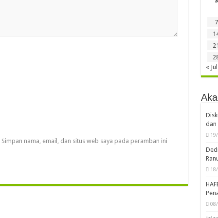
Lo
Kal
Simpan nama, email, dan situs web saya pada peramban ini
S
7
1
2
2
« Jul