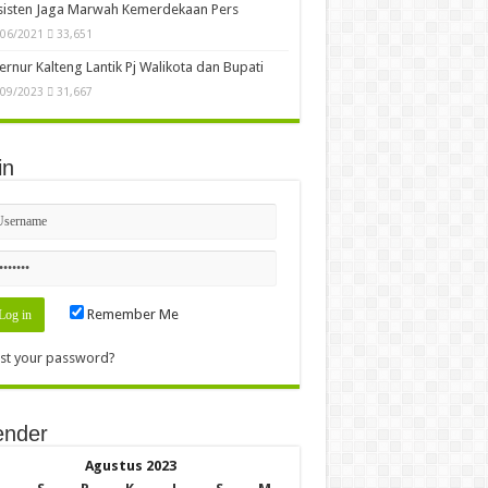
/06/2021
39,326
ro Bintara Polri Tahun 2023 Segera Dibuka,
yaratan Segera Disosialisasikan Ke
yarakat
/09/2022
36,293
n Kalteng Akan RDP Tuntut Status
gunaan Jalan Oleh PBS di Gumas
/06/2021
35,123
kait Korupsi Dana ADD Diduga Oknum Anggota
D Gumas Terlibat
/06/2021
34,814
SPS Kalteng Pesan Agar Penegak Hukum
sisten Jaga Marwah Kemerdekaan Pers
/06/2021
33,651
rnur Kalteng Lantik Pj Walikota dan Bupati
/09/2023
31,667
in