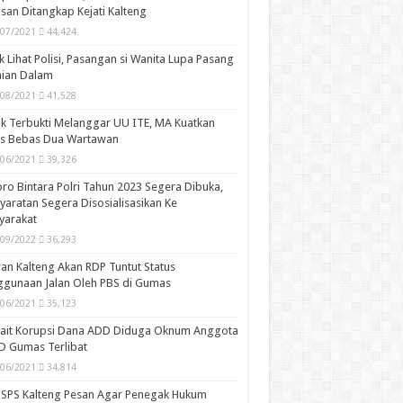
ular
Recent
Comments
Tags
i Sumatif dan Formatif Tentukan Kelulusan
wa
/04/2023
72,464
ukan Salam Dayak Dalam Pelajaran Muatan
l
/11/2021
58,264
psi Rp1 M Lebih, Kades dan Bendahara Desa
san Ditangkap Kejati Kalteng
/07/2021
44,424
k Lihat Polisi, Pasangan si Wanita Lupa Pasang
aian Dalam
/08/2021
41,528
k Terbukti Melanggar UU ITE, MA Kuatkan
is Bebas Dua Wartawan