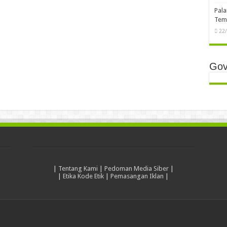
dan 
25
Bimt
Pera
dan 
23
Bimt
Komp
Mas
23
Ger
Pala
23
Pala
Temb
22
Gov