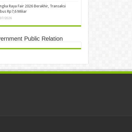
Arah Organisasi ke Depan
/07/2026
ek Penguatan Kapasitas Mediator Perkuat
n ASN dalam Mewujudkan Stabilitas Sosial
Pelayanan Publik Berkualitas
/07/2026
ek Penguatan Kapasitas Mediator Tingkatkan
etensi ASN dalam Penyelesaian Konflik
yarakat
/07/2026
akan Pangan Murah Meriahkan HUT ke-69 Kota
ngka Raya, Bantu Jaga Stabilitas Harga Pangan
/07/2026
ngka Raya Fair 2026 Berakhir, Transaksi
us Rp7,6 Miliar
/07/2026
ernment Public Relation