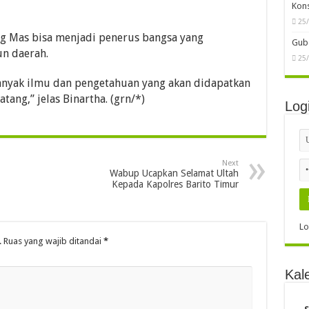
25
Rekp
g Mas bisa menjadi penerus bangsa yang
Pers
n daerah.
Mas
08
nyak ilmu dan pengetahuan yang akan didapatkan
Dewa
tang,” jelas Binartha. (grn/*)
Peng
30
Ter
DPR
Next
Wabup Ucapkan Selamat Ultah
24
Kepada Kapolres Barito Timur
Kon
25
.
Ruas yang wajib ditandai
*
Gube
25
Log