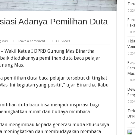
iasi Adanya Pemilihan Duta
Pop
 Mas
Leave a comment
333 Views
Nila
Sis
– Wakil Ketua I DPRD Gunung Mas Binartha
30
baik diadakannya pemilihan duta baca pelajar
unung Mas.
Mas
Loka
11
pemilihan duta baca pelajar tersebut di tingkat
. Ini kegiatan yang positif,” ujar Binartha, Rabu
Koru
Taru
22
milihan duta baca bisa menjadi inspirasi bagi
Pani
meningkatkan minat dan budaya membaca.
Pak
09
ak dan mengimbau kepada generasi muda khususnya
Tida
isa meningkatkan dan membudayakan membaca
Von