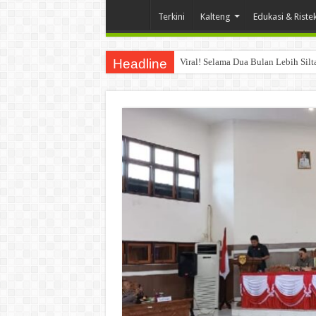
Terkini
Kalteng
Edukasi & Riste
Headline
Viral! Selama Dua Bulan Lebih Sil