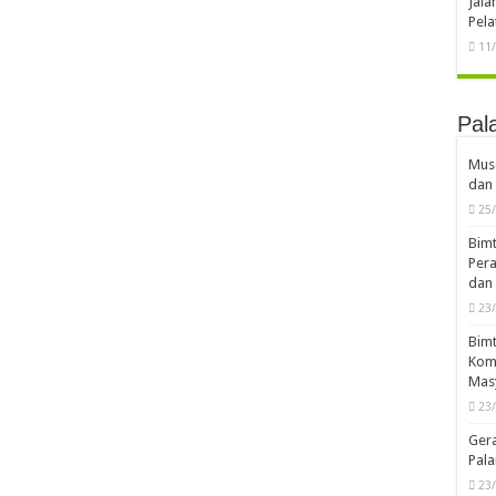
Aka
Disk
dan 
19
Dedi
Ran
18
HAF
Pena
08
Jal
Pela
11
Pal
Musd