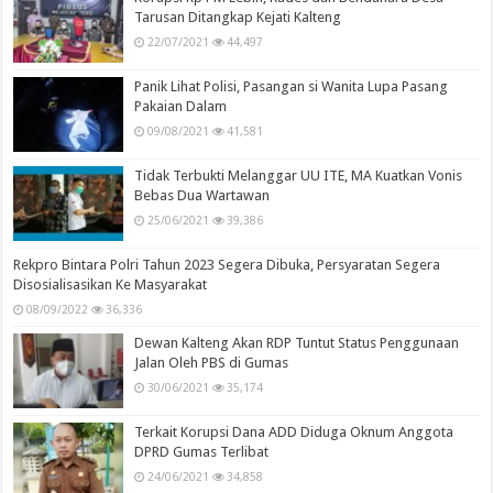
Tarusan Ditangkap Kejati Kalteng
22/07/2021
44,497
Panik Lihat Polisi, Pasangan si Wanita Lupa Pasang
Pakaian Dalam
09/08/2021
41,581
Tidak Terbukti Melanggar UU ITE, MA Kuatkan Vonis
Bebas Dua Wartawan
25/06/2021
39,386
Rekpro Bintara Polri Tahun 2023 Segera Dibuka, Persyaratan Segera
Disosialisasikan Ke Masyarakat
08/09/2022
36,336
Dewan Kalteng Akan RDP Tuntut Status Penggunaan
Jalan Oleh PBS di Gumas
30/06/2021
35,174
Terkait Korupsi Dana ADD Diduga Oknum Anggota
DPRD Gumas Terlibat
24/06/2021
34,858