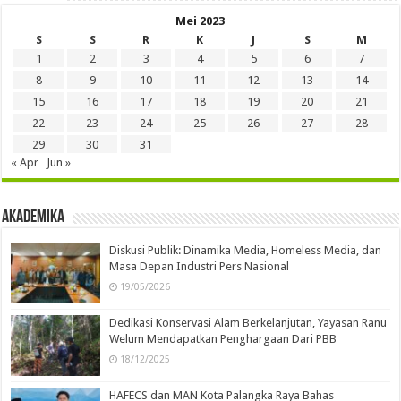
Mei 2023
S
S
R
K
J
S
M
1
2
3
4
5
6
7
8
9
10
11
12
13
14
15
16
17
18
19
20
21
22
23
24
25
26
27
28
29
30
31
« Apr
Jun »
Akademika
Diskusi Publik: Dinamika Media, Homeless Media, dan
Masa Depan Industri Pers Nasional
19/05/2026
Dedikasi Konservasi Alam Berkelanjutan, Yayasan Ranu
Welum Mendapatkan Penghargaan Dari PBB
18/12/2025
HAFECS dan MAN Kota Palangka Raya Bahas