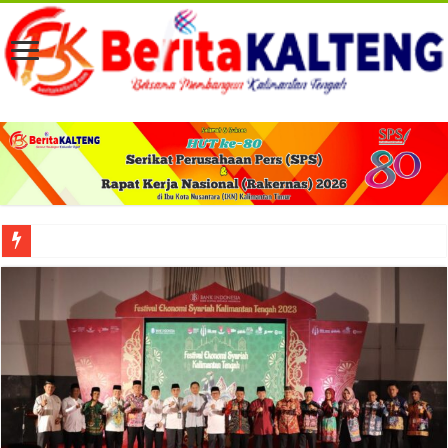
Viral! Selama Dua Bulan Lebih Siltap Serta Tunjangan Pemdes dan BPD di Barse