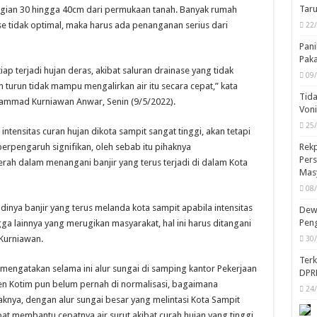
Taru
nggian 30 hingga 40cm dari permukaan tanah. Banyak rumah
e tidak optimal, maka harus ada penanganan serius dari
22
Pani
Pak
iap terjadi hujan deras, akibat saluran drainase yang tidak
09
 turun tidak mampu mengalirkan air itu secara cepat,” kata
Tida
ammad Kurniawan Anwar, Senin (9/5/2022).
Von
25
ntensitas curan hujan dikota sampit sangat tinggi, akan tetapi
Rekp
berpengaruh signifikan, oleh sebab itu pihaknya
Pers
ah dalam menangani banjir yang terus terjadi di dalam Kota
Mas
08
inya banjir yang terus melanda kota sampit apabila intensitas
Dewa
Peng
ngga lainnya yang merugikan masyarakat, hal ini harus ditangani
 Kurniawan.
30
Ter
ga mengatakan selama ini alur sungai di samping kantor Pekerjaan
DPR
 Kotim pun belum pernah di normalisasi, bagaimana
24
aknya, dengan alur sungai besar yang melintasi Kota Sampit
at membantu cepatnya air surut akibat curah hujan yang tinggi.