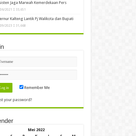
sisten Jaga Marwah Kemerdekaan Pers
/06/2021
33,651
rnur Kalteng Lantik Pj Walikota dan Bupati
/09/2023
31,668
in
Remember Me
st your password?
ender
Mei 2022