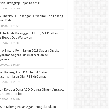
san Ditangkap Kejati Kalteng
/07/2021
44,425
k Lihat Polisi, Pasangan si Wanita Lupa Pasang
aian Dalam
/08/2021
41,529
k Terbukti Melanggar UU ITE, MA Kuatkan
is Bebas Dua Wartawan
/06/2021
39,327
ro Bintara Polri Tahun 2023 Segera Dibuka,
yaratan Segera Disosialisasikan Ke
yarakat
/09/2022
36,294
n Kalteng Akan RDP Tuntut Status
gunaan Jalan Oleh PBS di Gumas
/06/2021
35,123
kait Korupsi Dana ADD Diduga Oknum Anggota
D Gumas Terlibat
/06/2021
34,814
SPS Kalteng Pesan Agar Penegak Hukum