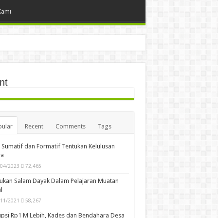
Kami
nt
ular
Recent
Comments
Tags
i Sumatif dan Formatif Tentukan Kelulusan
wa
/04/2023
72,465
ukan Salam Dayak Dalam Pelajaran Muatan
l
/11/2021
58,267
psi Rp1 M Lebih, Kades dan Bendahara Desa