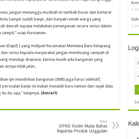
Kon
25
vasi, jangan menunggu musibah ini tambah besar dan berlarut
Gube
m Kota Sampit sudah banjir, dan banyak rumah warga yang
ntah daerah supaya melakukan penanganan secara serius dalam
25
a sampit,” ucap Kurniawan.
an (Dapil) I yang meliputi Kecamatan Mentawa Baru Ketapang
Log
as dan serius kepada masyarakat jangan membuang sampah di
yang menutup drainase, karena masih ada bangunan yang
n airnya tidak jalan.
tkan ijin mendirikan bangunan (IMB) juga harus selekstif,
t persoalan banjir ini bukan masalah baru namun dari sejak dulu
itu-itu saja,” tutupnya.
(bm/arl)
Lo
Next
Kal
DPRD Kotim Mulai Bahas
Raperda Produk Unggulan