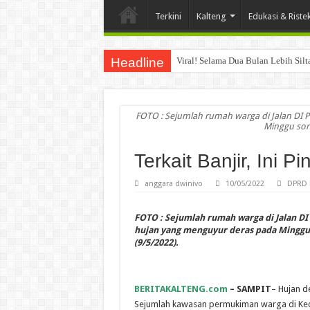
Terkini
Kalteng
Edukasi & Riste
Headline
Viral! Selama Dua Bulan Lebih Sil
FOTO : Sejumlah rumah warga di Jalan DI 
Minggu sore
Terkait Banjir, Ini P
anggara dwinivo
10/05/2022
DPRD 
FOTO : Sejumlah rumah warga di Jalan DI
hujan yang menguyur deras pada Minggu 
(9/5/2022).
BERITAKALTENG.com
–
SAMPIT
– Hujan d
Sejumlah kawasan permukiman warga di Ke