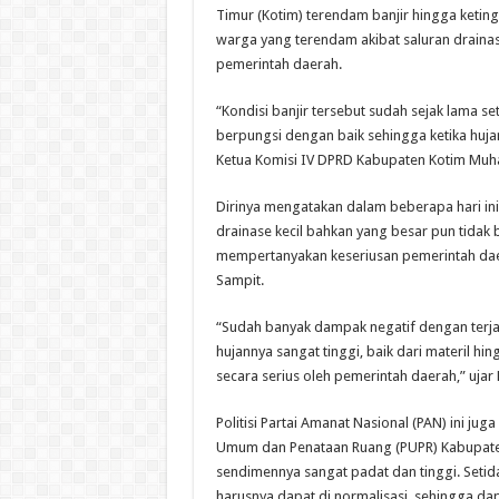
Timur (Kotim) terendam banjir hingga keti
warga yang terendam akibat saluran drainas
pemerintah daerah.
“Kondisi banjir tersebut sudah sejak lama set
berpungsi dengan baik sehingga ketika hujan
Ketua Komisi IV DPRD Kabupaten Kotim Muh
Dirinya mengatakan dalam beberapa hari ini i
drainase kecil bahkan yang besar pun tidak 
mempertanyakan keseriusan pemerintah daer
Sampit.
“Sudah banyak dampak negatif dengan terjad
hujannya sangat tinggi, baik dari materil hi
secara serius oleh pemerintah daerah,” ujar
Politisi Partai Amanat Nasional (PAN) ini ju
Umum dan Penataan Ruang (PUPR) Kabupaten
sendimennya sangat padat dan tinggi. Setid
harusnya dapat di normalisasi, sehingga dap