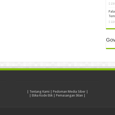
23
Pala
Temb
22
Gov
|
Tentang Kami
|
Pedoman Media Siber
|
|
Etika Kode Etik
|
Pemasangan Iklan
|