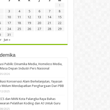
S
R
K
J
S
M
1
3
4
5
6
7
8
10
11
12
13
14
15
6
17
18
19
20
21
22
3
24
25
26
27
28
29
0
31
r
Jun »
demika
usi Publik: Dinamika Media, Homeless Media,
Masa Depan Industri Pers Nasional
/05/2026
kasi Konservasi Alam Berkelanjutan, Yayasan
u Welum Mendapatkan Penghargaan Dari PBB
/12/2025
ECS dan MAN Kota Palangka Raya Bahas
waran Pelatihan Koding dan AI Untuk Guru
/08/2025