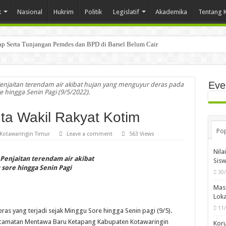
k
Nasional
Hukrim
Politik
Legislatif
Akademika
Tentang 
tap Serta Tunjangan Pemdes dan BPD di Barsel Belum Cair
Eve
Penjaitan terendam air akibat hujan yang menguyur deras pada
 hingga Senin Pagi (9/5/2022).
inta Wakil Rakyat Kotim
Pop
Kotawaringin Timur
Leave a comment
563 Views
Nila
 Penjaitan terendam air akibat
Sis
sore hingga Senin Pagi
30
Mas
Loka
11
eras yang terjadi sejak Minggu Sore hingga Senin pagi (9/5).
camatan Mentawa Baru Ketapang Kabupaten Kotawaringin
Koru