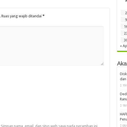
S
2
.
Ruas yang wajib ditandai
*
9
1
2
3
« Ap
Aka
Disk
dan 
19
Dedi
Ran
18
HAF
Pena
08
Simpan nama, email, dan situs web saya pada peramban ini