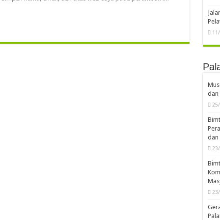
Jal
Pela
11
Pal
Musd
dan 
25
Bimt
Pera
dan 
23
Bimt
Komp
Mas
23
Ger
Pala