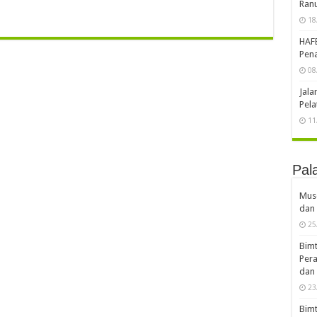
Ran
18
HAF
Pena
08
Jal
Pela
11
Pal
Musd
dan 
25
Bimt
Pera
dan 
23
Bimt