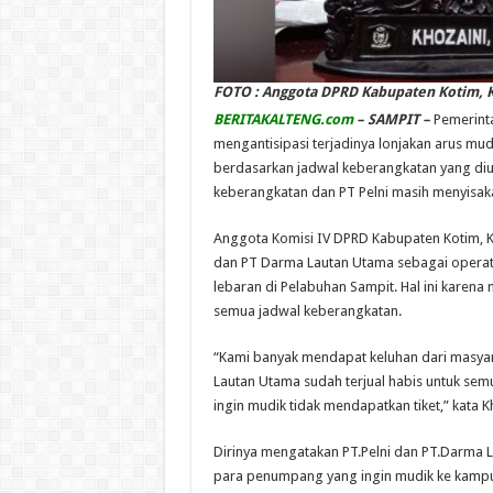
FOTO : Anggota DPRD Kabupaten Kotim, K
BERITAKALTENG.com
– SAMPIT
–
Pemerinta
mengantisipasi terjadinya lonjakan arus mudik
berdasarkan jadwal keberangkatan yang di
keberangkatan dan PT Pelni masih menyisaka
Anggota Komisi IV DPRD Kabupaten Kotim, K
dan PT Darma Lautan Utama sebagai operat
lebaran di Pelabuhan Sampit. Hal ini karena 
semua jadwal keberangkatan.
“Kami banyak mendapat keluhan dari masyara
Lautan Utama sudah terjual habis untuk se
ingin mudik tidak mendapatkan tiket,” kata K
Dirinya mengatakan PT.Pelni dan PT.Darma 
para penumpang yang ingin mudik ke kamp