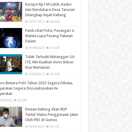
Korupsi Rp1 M Lebih, Kades
dan Bendahara Desa Tarusan
Ditangkap Kejati Kalteng
22/07/2021
44,426
Panik Lihat Polisi, Pasangan si
Wanita Lupa Pasang Pakaian
Dalam
09/08/2021
41,529
Tidak Terbukti Melanggar UU
ITE, MA Kuatkan Vonis Bebas
Dua Wartawan
25/06/2021
39,328
ro Bintara Polri Tahun 2023 Segera Dibuka,
yaratan Segera Disosialisasikan Ke
yarakat
/09/2022
36,294
Dewan Kalteng Akan RDP
Tuntut Status Penggunaan Jalan
Oleh PBS di Gumas
30/06/2021
35,125