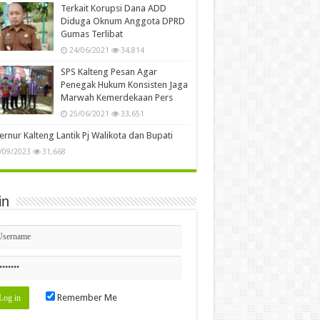
Terkait Korupsi Dana ADD
Diduga Oknum Anggota DPRD
Gumas Terlibat
24/06/2021
34,814
SPS Kalteng Pesan Agar
Penegak Hukum Konsisten Jaga
Marwah Kemerdekaan Pers
25/06/2021
33,651
rnur Kalteng Lantik Pj Walikota dan Bupati
/09/2023
31,668
in
Remember Me