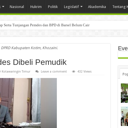
k
Nasional
Hukrim
Politik
Legislatif
Akademika
Tentang 
tap Serta Tunjangan Pemdes dan BPD di Barsel Belum Cair
Eve
 DPRD Kabupaten Kotim, Khozaini.
des Dibeli Pemudik
 Kotawaringin Timur
Leave a comment
432 Views
Pop