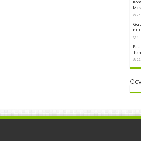
Komp
Mas
23
Ger
Pala
23
Pala
Temb
22
Gov