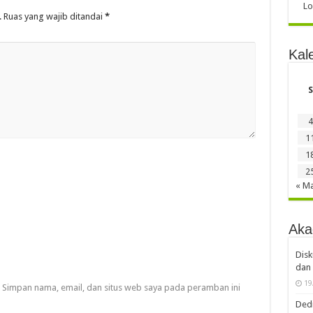
Lo
.
Ruas yang wajib ditandai
*
Kal
S
4
1
1
2
« M
Aka
Disk
dan 
19
Simpan nama, email, dan situs web saya pada peramban ini
Dedi