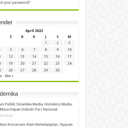
st your password?
ender
April 2022
S
R
K
J
S
M
1
2
3
5
6
7
8
9
10
1
12
13
14
15
16
17
8
19
20
21
22
23
24
5
26
27
28
29
30
ar
Mei »
demika
usi Publik: Dinamika Media, Homeless Media,
Masa Depan Industri Pers Nasional
/05/2026
kasi Konservasi Alam Berkelanjutan, Yayasan