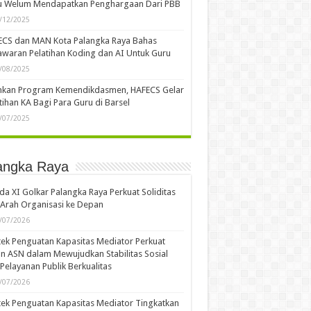
u Welum Mendapatkan Penghargaan Dari PBB
/12/2025
ECS dan MAN Kota Palangka Raya Bahas
waran Pelatihan Koding dan AI Untuk Guru
/08/2025
ankan Program Kemendikdasmen, HAFECS Gelar
tihan KA Bagi Para Guru di Barsel
/07/2025
angka Raya
a XI Golkar Palangka Raya Perkuat Soliditas
Arah Organisasi ke Depan
/07/2026
ek Penguatan Kapasitas Mediator Perkuat
n ASN dalam Mewujudkan Stabilitas Sosial
Pelayanan Publik Berkualitas
/07/2026
ek Penguatan Kapasitas Mediator Tingkatkan