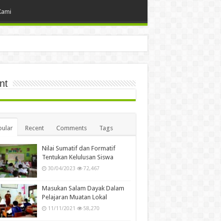
Kami
nt
ular
Recent
Comments
Tags
Nilai Sumatif dan Formatif
Tentukan Kelulusan Siswa
30/04/2023
72,467
Masukan Salam Dayak Dalam
Pelajaran Muatan Lokal
11/11/2021
58,270