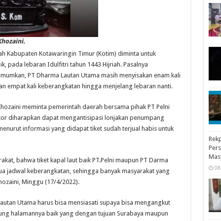
hozaini.
h Kabupaten Kotawaringin Timur (Kotim) diminta untuk
, pada lebaran Idulfitri tahun 1443 Hijriah. Pasalnya
umumkan, PT Dharma Lautan Utama masih menyisakan enam kali
n empat kali keberangkatan hingga menjelang lebaran nanti.
hozaini meminta pemerintah daerah bersama pihak PT Pelni
or diharapkan dapat mengantisipasi lonjakan penumpang
menurut informasi yang didapat tiket sudah terjual habis untuk
Rekp
Pers
Mas
kat, bahwa tiket kapal laut baik PT.Pelni maupun PT Darma
08
mua jadwal keberangkatan, sehingga banyak masyarakat yang
hozaini, Minggu (17/4/2022).
Lautan Utama harus bisa mensiasati supaya bisa mengangkut
ung halamannya baik yang dengan tujuan Surabaya maupun