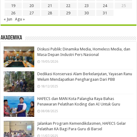
19
20
21
22
23
24
25
26
27
28
29
30
31
« Jun
Agu »
Akademika
Diskusi Publik: Dinamika Media, Homeless Media, dan
Masa Depan Industri Pers Nasional
19/05/2026
Dedikasi Konservasi Alam Berkelanjutan, Yayasan Ranu
Welum Mendapatkan Penghargaan Dari PBB
18/12/2025
HAFECS dan MAN Kota Palangka Raya Bahas
Penawaran Pelatihan Koding dan AI Untuk Guru
08/08/2025
Jalankan Program Kemendikdasmen, HAFECS Gelar
Pelatihan KA Bagi Para Guru di Barsel
11/07/2025