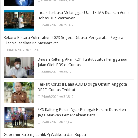
Tidak Terbukti Melanggar UU ITE, MA Kuatkan Vonis
Bebas Dua Wartawan
25/06/2021
39,322
Rekpro Bintara Polri Tahun 2023 Segera Dibuka, Persyaratan Segera
Disosialisasikan Ke Masyarakat
08/09/2022
36,292
Dewan Kalteng Akan RDP Tuntut Status Penggunaan
Jalan Oleh PBS di Gumas
30/06/2021
35,120
Terkait Korupsi Dana ADD Diduga Oknum Anggota
DPRD Gumas Terlibat
24/06/2021
34,812
SPS Kalteng Pesan Agar Penegak Hukum Konsisten
Jaga Marwah Kemerdekaan Pers
25/06/2021
33,648
Gubernur Kalteng Lantik Pj Walikota dan Bupati