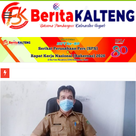
Viral! Selama Dua Bulan Lebih Siltap Serta Tunjangan Pemdes dan BPD di Barse