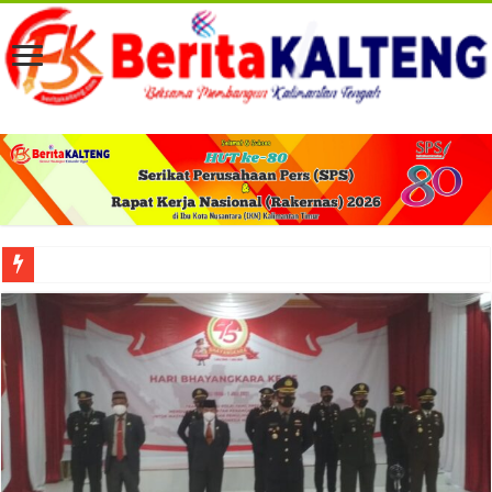
Viral! Selama Dua Bulan Lebih Siltap Serta Tunjangan Pemdes dan BPD di Barse