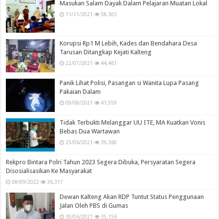
Masukan Salam Dayak Dalam Pelajaran Muatan Lokal
11/11/2021
58,303
Korupsi Rp1 M Lebih, Kades dan Bendahara Desa
Tarusan Ditangkap Kejati Kalteng
22/07/2021
44,461
Panik Lihat Polisi, Pasangan si Wanita Lupa Pasang
Pakaian Dalam
09/08/2021
41,559
Tidak Terbukti Melanggar UU ITE, MA Kuatkan Vonis
Bebas Dua Wartawan
25/06/2021
39,360
Rekpro Bintara Polri Tahun 2023 Segera Dibuka, Persyaratan Segera
Disosialisasikan Ke Masyarakat
08/09/2022
36,317
Dewan Kalteng Akan RDP Tuntut Status Penggunaan
Jalan Oleh PBS di Gumas
30/06/2021
35,156