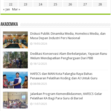
22
23
24
25
26
27
28
« Jan
Mar »
Akademika
Diskusi Publik: Dinamika Media, Homeless Media, dan
Masa Depan Industri Pers Nasional
19/05/2026
Dedikasi Konservasi Alam Berkelanjutan, Yayasan Ranu
Welum Mendapatkan Penghargaan Dari PBB
18/12/2025
HAFECS dan MAN Kota Palangka Raya Bahas
Penawaran Pelatihan Koding dan AI Untuk Guru
08/08/2025
Jalankan Program Kemendikdasmen, HAFECS Gelar
Pelatihan KA Bagi Para Guru di Barsel
11/07/2025