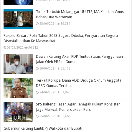
Tidak Terbukti Melanggar UU ITE, MA Kuatkan Vonis
Bebas Dua Wartawan
25/06/2021
39,351
Rekpro Bintara Polri Tahun 2023 Segera Dibuka, Persyaratan Segera
Disosialisasikan Ke Masyarakat
08/09/2022
36,312
Dewan Kalteng Akan RDP Tuntut Status Penggunaan
Jalan Oleh PBS di Gumas
30/06/2021
35,152
Terkait Korupsi Dana ADD Diduga Oknum Anggota
DPRD Gumas Terlibat
24/06/2021
34,840
SPS Kalteng Pesan Agar Penegak Hukum Konsisten
Jaga Marwah Kemerdekaan Pers
25/06/2021
33,666
Gubernur Kalteng Lantik Pj Walikota dan Bupati