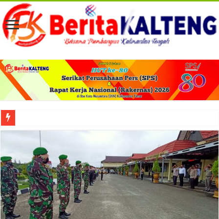
Viral! Selama Dua Bulan Lebih Siltap Serta Tunjangan Pemdes dan BPD di Barse