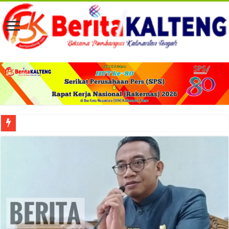
Viral! Selama Dua Bulan Lebih Siltap Serta Tunjangan Pemdes dan BPD di Barse