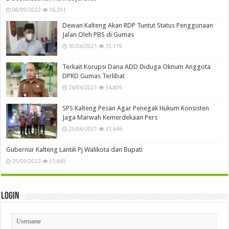
08/09/2022
36,291
Dewan Kalteng Akan RDP Tuntut Status Penggunaan
Jalan Oleh PBS di Gumas
30/06/2021
35,119
Terkait Korupsi Dana ADD Diduga Oknum Anggota
DPRD Gumas Terlibat
24/06/2021
34,809
SPS Kalteng Pesan Agar Penegak Hukum Konsisten
Jaga Marwah Kemerdekaan Pers
25/06/2021
33,646
Gubernur Kalteng Lantik Pj Walikota dan Bupati
25/09/2023
31,665
Login