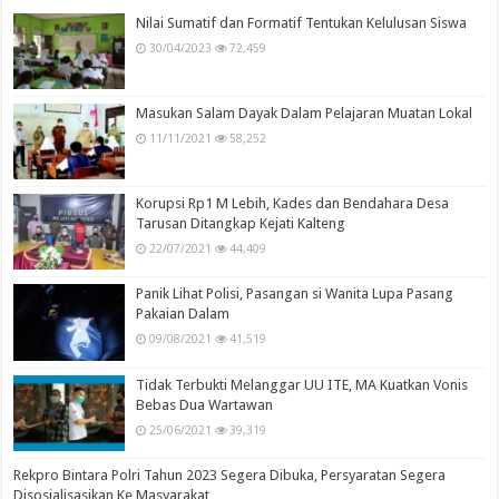
Nilai Sumatif dan Formatif Tentukan Kelulusan Siswa
30/04/2023
72,459
Masukan Salam Dayak Dalam Pelajaran Muatan Lokal
11/11/2021
58,252
Korupsi Rp1 M Lebih, Kades dan Bendahara Desa
Tarusan Ditangkap Kejati Kalteng
22/07/2021
44,409
Panik Lihat Polisi, Pasangan si Wanita Lupa Pasang
Pakaian Dalam
09/08/2021
41,519
Tidak Terbukti Melanggar UU ITE, MA Kuatkan Vonis
Bebas Dua Wartawan
25/06/2021
39,319
Rekpro Bintara Polri Tahun 2023 Segera Dibuka, Persyaratan Segera
Disosialisasikan Ke Masyarakat