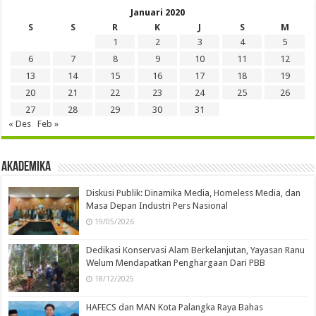
Januari 2020
S
S
R
K
J
S
M
1
2
3
4
5
6
7
8
9
10
11
12
13
14
15
16
17
18
19
20
21
22
23
24
25
26
27
28
29
30
31
« Des
Feb »
Akademika
Diskusi Publik: Dinamika Media, Homeless Media, dan
Masa Depan Industri Pers Nasional
19/05/2026
Dedikasi Konservasi Alam Berkelanjutan, Yayasan Ranu
Welum Mendapatkan Penghargaan Dari PBB
18/12/2025
HAFECS dan MAN Kota Palangka Raya Bahas