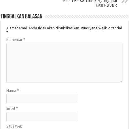
Kajari Barsel Lantik Agung Jadi
Kasi PBBBR
Tinggalkan Balasan
Alamat email Anda tidak akan dipublikasikan.
Ruas yang wajib ditandai
*
Komentar
*
Nama
*
Email
*
Situs Web