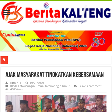
Viral! Selama Dua Bulan Lebih Siltap Serta Tunjangan Pemdes dan BPD di Barse
Ajak Masyarakat Tingkatkan Kebersamaan
admin_1
10/01/2020
DPRD Kotawaringin Timur
,
Kotawaringin Timur
Leave a comment
430 Views