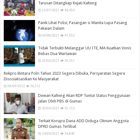
Tarusan Ditangkap Kejati Kalteng
22/07/2021
44,454
Panik Lihat Polisi, Pasangan si Wanita Lupa Pasang
Pakaian Dalam
09/08/2021
41,553
Tidak Terbukti Melanggar UU ITE, MA Kuatkan Vonis
Bebas Dua Wartawan
25/06/2021
39,351
Rekpro Bintara Polri Tahun 2023 Segera Dibuka, Persyaratan Segera
Disosialisasikan Ke Masyarakat
08/09/2022
36,312
Dewan Kalteng Akan RDP Tuntut Status Penggunaan
Jalan Oleh PBS di Gumas
30/06/2021
35,153
Terkait Korupsi Dana ADD Diduga Oknum Anggota
DPRD Gumas Terlibat
24/06/2021
34,840