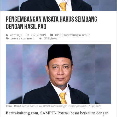
Pengembangan Wisata Harus Seimbang
Dengan Hasil PAD
admin_1
20/12/2019
DPRD Kotawaringin Timur
Leave a comment
549 Views
Foto
: Wakil Ketua Komisi III DPRD Kotawaringin Timur (Kotim) H.Suprianto
Beritakalteng.com
, SAMPIT- Potensi besar berkaitan dengan