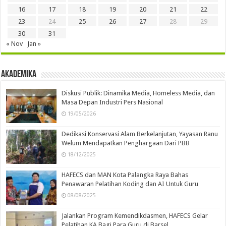
16
17
18
19
20
21
22
23
24
25
26
27
28
29
30
31
« Nov
Jan »
Akademika
Diskusi Publik: Dinamika Media, Homeless Media, dan
Masa Depan Industri Pers Nasional
19/05/2026
Dedikasi Konservasi Alam Berkelanjutan, Yayasan Ranu
Welum Mendapatkan Penghargaan Dari PBB
18/12/2025
HAFECS dan MAN Kota Palangka Raya Bahas
Penawaran Pelatihan Koding dan AI Untuk Guru
08/08/2025
Jalankan Program Kemendikdasmen, HAFECS Gelar
Pelatihan KA Bagi Para Guru di Barsel