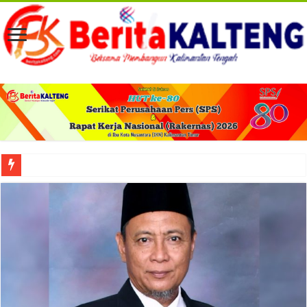
Viral! Selama Dua Bulan Lebih Siltap Serta Tunjangan Pemdes dan BPD di Barse