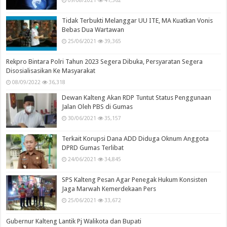
Tidak Terbukti Melanggar UU ITE, MA Kuatkan Vonis
Bebas Dua Wartawan
25/06/2021
39,365
Rekpro Bintara Polri Tahun 2023 Segera Dibuka, Persyaratan Segera
Disosialisasikan Ke Masyarakat
08/09/2022
36,318
Dewan Kalteng Akan RDP Tuntut Status Penggunaan
Jalan Oleh PBS di Gumas
30/06/2021
35,157
Terkait Korupsi Dana ADD Diduga Oknum Anggota
DPRD Gumas Terlibat
24/06/2021
34,845
SPS Kalteng Pesan Agar Penegak Hukum Konsisten
Jaga Marwah Kemerdekaan Pers
25/06/2021
33,672
Gubernur Kalteng Lantik Pj Walikota dan Bupati