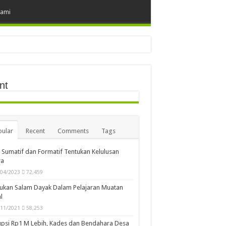
Kami
nt
ular
Recent
Comments
Tags
i Sumatif dan Formatif Tentukan Kelulusan
wa
/04/2023
72,459
ukan Salam Dayak Dalam Pelajaran Muatan
l
/11/2021
58,253
psi Rp1 M Lebih, Kades dan Bendahara Desa