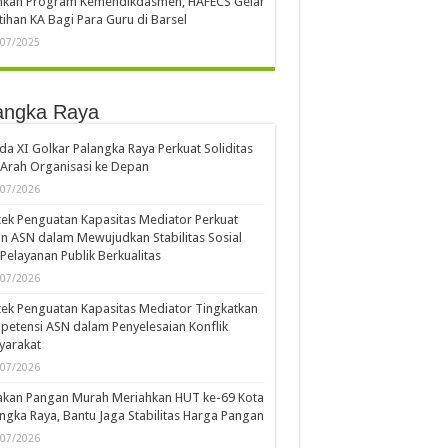
ankan Program Kemendikdasmen, HAFECS Gelar
tihan KA Bagi Para Guru di Barsel
/07/2025
angka Raya
a XI Golkar Palangka Raya Perkuat Soliditas
Arah Organisasi ke Depan
/07/2026
ek Penguatan Kapasitas Mediator Perkuat
n ASN dalam Mewujudkan Stabilitas Sosial
Pelayanan Publik Berkualitas
/07/2026
ek Penguatan Kapasitas Mediator Tingkatkan
etensi ASN dalam Penyelesaian Konflik
yarakat
/07/2026
akan Pangan Murah Meriahkan HUT ke-69 Kota
ngka Raya, Bantu Jaga Stabilitas Harga Pangan
/07/2026