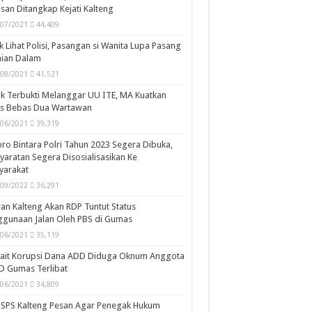
san Ditangkap Kejati Kalteng
/07/2021
44,409
k Lihat Polisi, Pasangan si Wanita Lupa Pasang
aian Dalam
/08/2021
41,521
k Terbukti Melanggar UU ITE, MA Kuatkan
is Bebas Dua Wartawan
/06/2021
39,319
ro Bintara Polri Tahun 2023 Segera Dibuka,
yaratan Segera Disosialisasikan Ke
yarakat
/09/2022
36,291
n Kalteng Akan RDP Tuntut Status
gunaan Jalan Oleh PBS di Gumas
/06/2021
35,119
kait Korupsi Dana ADD Diduga Oknum Anggota
D Gumas Terlibat
/06/2021
34,809
SPS Kalteng Pesan Agar Penegak Hukum