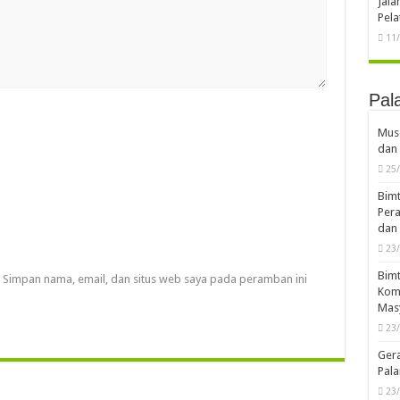
Jal
Pela
11
Pal
Musd
dan 
25
Bimt
Pera
dan 
23
Bimt
Simpan nama, email, dan situs web saya pada peramban ini
Komp
Mas
23
Ger
Pala
23