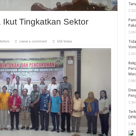
Taru
22
 Ikut Tingkatkan Sektor
Pani
Pak
09
Tida
Terkini
Leave a comment
656 Views
Von
25
Rekp
Pers
Mas
08
Dewa
Peng
30
Ter
DPR
24