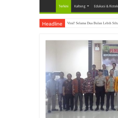
Terkini
Kalteng
Edukasi & Ristek
Headline
Viral! Selama Dua Bulan Lebih Sil