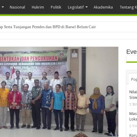
Nasional
Hukrim
Politik
Legislatif
Akademika
Tentang 
tap Serta Tunjangan Pemdes dan BPD di Barsel Belum Cair
Eve
Pop
Nila
Sis
30
Mas
Loka
11
Koru