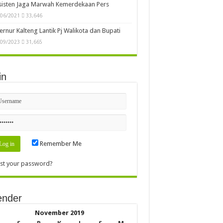
sisten Jaga Marwah Kemerdekaan Pers
/06/2021
33,646
rnur Kalteng Lantik Pj Walikota dan Bupati
/09/2023
31,665
in
Remember Me
st your password?
ender
November 2019