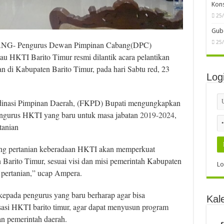
Kon
25
Gube
25
G- Pengurus Dewan Pimpinan Cabang(DPC)
u HKTI Barito Timur resmi dilantik acara pelantikan
ian di Kabupaten Barito Timur, pada hari Sabtu red, 23
Log
ordinasi Pimpinan Daerah, (FKPD) Bupati mengungkapkan
engurus HKTI yang baru untuk masa jabatan
2019-2024
,
tanian
ang pertanian keberadaan HKTI akan memperkuat
 Barito Timur, sesuai visi dan misi pemerintah Kabupaten
Lo
 pertanian,” ucap Ampera.
kepada pengurus yang baru berharap agar bisa
Kal
sasi HKTI barito timur, agar dapat menyusun program
an pemerintah daerah.