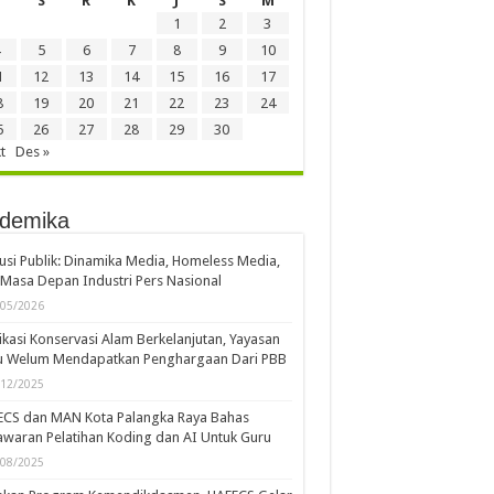
S
R
K
J
S
M
1
2
3
5
6
7
8
9
10
1
12
13
14
15
16
17
8
19
20
21
22
23
24
5
26
27
28
29
30
t
Des »
demika
usi Publik: Dinamika Media, Homeless Media,
Masa Depan Industri Pers Nasional
/05/2026
kasi Konservasi Alam Berkelanjutan, Yayasan
u Welum Mendapatkan Penghargaan Dari PBB
/12/2025
ECS dan MAN Kota Palangka Raya Bahas
waran Pelatihan Koding dan AI Untuk Guru
/08/2025