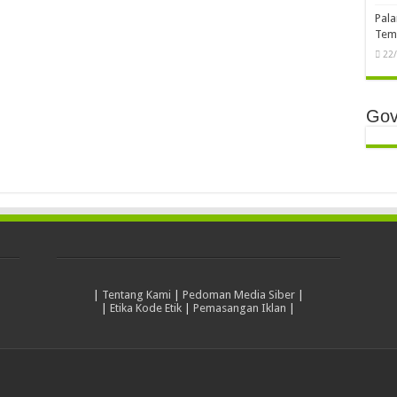
Pala
Temb
22
Gov
|
Tentang Kami
|
Pedoman Media Siber
|
|
Etika Kode Etik
|
Pemasangan Iklan
|