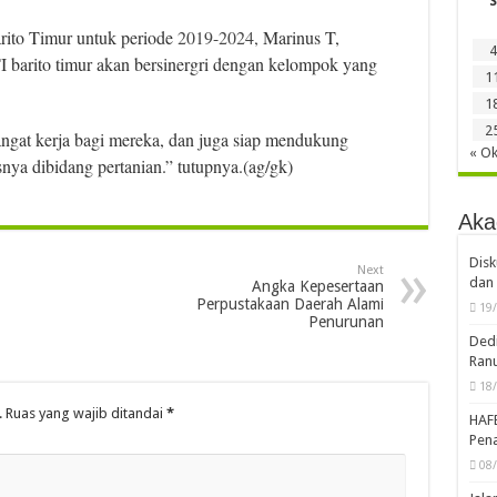
S
ito Timur untuk periode
2019-2024,
Marinus T,
4
barito timur akan bersinergri dengan kelompok yang
1
1
2
gat kerja bagi mereka, dan juga siap mendukung
« Ok
nya dibidang pertanian.” tutupnya.(ag/gk)
Aka
Disk
Next
dan 
Angka Kepesertaan
Perpustakaan Daerah Alami
19
Penurunan
Dedi
Ran
18
.
Ruas yang wajib ditandai
*
HAF
Pena
08