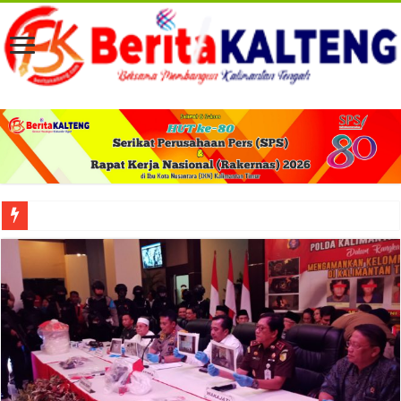
Viral! Selama Dua Bulan Lebih Siltap Serta Tunjangan Pemdes dan BPD di Barse