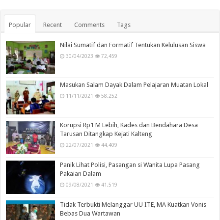
Popular
Recent
Comments
Tags
Nilai Sumatif dan Formatif Tentukan Kelulusan Siswa
30/04/2023
72,459
Masukan Salam Dayak Dalam Pelajaran Muatan Lokal
11/11/2021
58,252
Korupsi Rp1 M Lebih, Kades dan Bendahara Desa
Tarusan Ditangkap Kejati Kalteng
22/07/2021
44,409
Panik Lihat Polisi, Pasangan si Wanita Lupa Pasang
Pakaian Dalam
09/08/2021
41,519
Tidak Terbukti Melanggar UU ITE, MA Kuatkan Vonis
Bebas Dua Wartawan