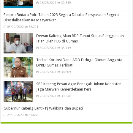
25/06/2021
39,319
Rekpro Bintara Polri Tahun 2023 Segera Dibuka, Persyaratan Segera
Disosialisasikan Ke Masyarakat
08/09/2022
36,291
Dewan Kalteng Akan RDP Tuntut Status Penggunaan
Jalan Oleh PBS di Gumas
30/06/2021
35,119
Terkait Korupsi Dana ADD Diduga Oknum Anggota
DPRD Gumas Terlibat
24/06/2021
34,809
SPS Kalteng Pesan Agar Penegak Hukum Konsisten
Jaga Marwah Kemerdekaan Pers
25/06/2021
33,646
Gubernur Kalteng Lantik Pj Walikota dan Bupati
25/09/2023
31,665