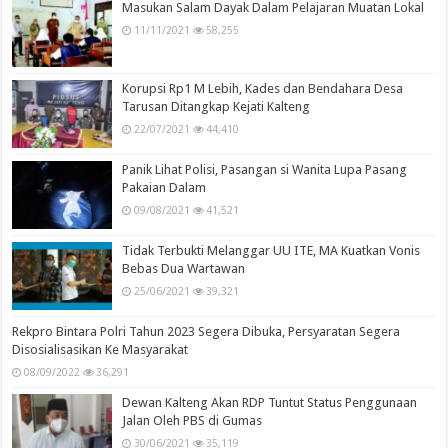
Masukan Salam Dayak Dalam Pelajaran Muatan Lokal
11/11/2021
58,255
Korupsi Rp1 M Lebih, Kades dan Bendahara Desa
Tarusan Ditangkap Kejati Kalteng
22/07/2021
44,410
Panik Lihat Polisi, Pasangan si Wanita Lupa Pasang
Pakaian Dalam
09/08/2021
41,521
Tidak Terbukti Melanggar UU ITE, MA Kuatkan Vonis
Bebas Dua Wartawan
25/06/2021
39,321
Rekpro Bintara Polri Tahun 2023 Segera Dibuka, Persyaratan Segera
Disosialisasikan Ke Masyarakat
08/09/2022
36,291
Dewan Kalteng Akan RDP Tuntut Status Penggunaan
Jalan Oleh PBS di Gumas
30/06/2021
35,119