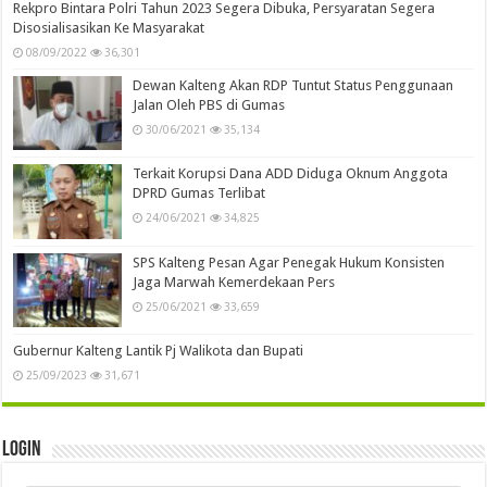
Rekpro Bintara Polri Tahun 2023 Segera Dibuka, Persyaratan Segera
Disosialisasikan Ke Masyarakat
08/09/2022
36,301
Dewan Kalteng Akan RDP Tuntut Status Penggunaan
Jalan Oleh PBS di Gumas
30/06/2021
35,134
Terkait Korupsi Dana ADD Diduga Oknum Anggota
DPRD Gumas Terlibat
24/06/2021
34,825
SPS Kalteng Pesan Agar Penegak Hukum Konsisten
Jaga Marwah Kemerdekaan Pers
25/06/2021
33,659
Gubernur Kalteng Lantik Pj Walikota dan Bupati
25/09/2023
31,671
Login