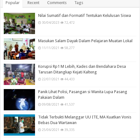
Popular
Recent
Comments
Tags
Nilai Sumatif dan Formatif Tentukan Kelulusan Siswa
30/04/2023
72,472
Masukan Salam Dayak Dalam Pelajaran Muatan Lokal
11/11/2021
58,277
Korupsi Rp1 M Lebih, Kades dan Bendahara Desa
Tarusan Ditangkap Kejati Kalteng
22/07/2021
44,433
Panik Lihat Polisi, Pasangan si Wanita Lupa Pasang
Pakaian Dalam
09/08/2021
41,537
Tidak Terbukti Melanggar UU ITE, MA Kuatkan Vonis
Bebas Dua Wartawan
25/06/2021
39,335