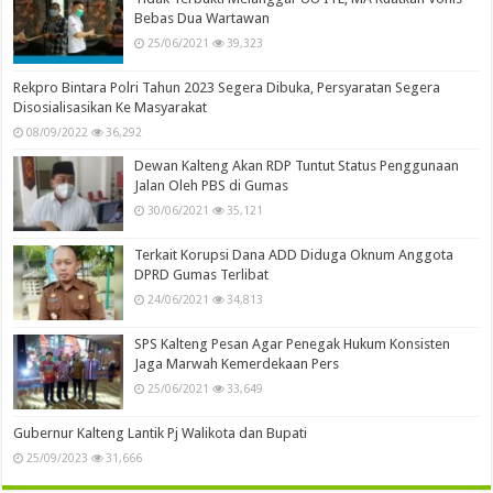
Bebas Dua Wartawan
25/06/2021
39,323
Rekpro Bintara Polri Tahun 2023 Segera Dibuka, Persyaratan Segera
Disosialisasikan Ke Masyarakat
08/09/2022
36,292
Dewan Kalteng Akan RDP Tuntut Status Penggunaan
Jalan Oleh PBS di Gumas
30/06/2021
35,121
Terkait Korupsi Dana ADD Diduga Oknum Anggota
DPRD Gumas Terlibat
24/06/2021
34,813
SPS Kalteng Pesan Agar Penegak Hukum Konsisten
Jaga Marwah Kemerdekaan Pers
25/06/2021
33,649
Gubernur Kalteng Lantik Pj Walikota dan Bupati
25/09/2023
31,666