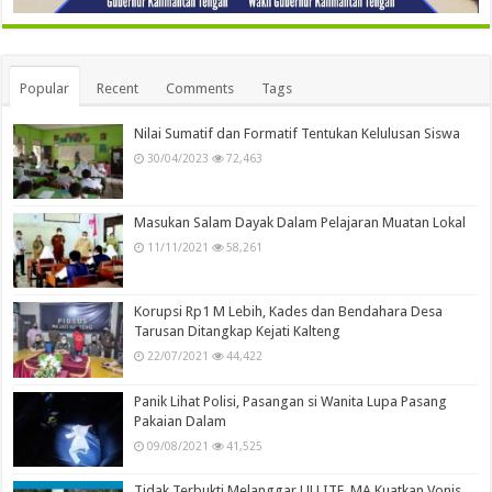
Popular
Recent
Comments
Tags
Nilai Sumatif dan Formatif Tentukan Kelulusan Siswa
30/04/2023
72,463
Masukan Salam Dayak Dalam Pelajaran Muatan Lokal
11/11/2021
58,261
Korupsi Rp1 M Lebih, Kades dan Bendahara Desa
Tarusan Ditangkap Kejati Kalteng
22/07/2021
44,422
Panik Lihat Polisi, Pasangan si Wanita Lupa Pasang
Pakaian Dalam
09/08/2021
41,525
Tidak Terbukti Melanggar UU ITE, MA Kuatkan Vonis