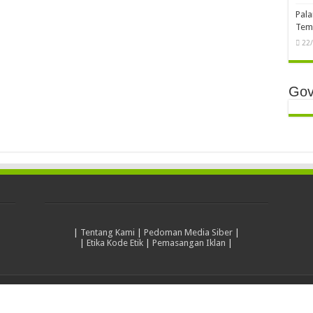
Pala
Temb
22
Gov
|
Tentang Kami
|
Pedoman Media Siber
|
|
Etika Kode Etik
|
Pemasangan Iklan
|