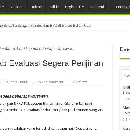
k
Nasional
Hukrim
Politik
Legislatif
Akademika
Tentang 
tap Serta Tunjangan Pemdes dan BPD di Barsel Belum Cair
Eve
rtim Raran A.md kepada beberapa wartawan.
 Evaluasi Segera Perijinan
Pop
DPRD Barito Timur
Leave a comment
702 Views
Nila
Sis
 kepada beberapa wartawan.
30
langan DPRD Kabupaten Barito Timur (Bartim) kembali
Mas
era melakukan evaluasi terkait perijinan perkebunan yang ada
Loka
11
Koru
ya permasalahan yang terjadi dikemudian hari. Seperti yang