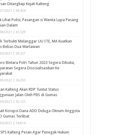
san Ditangkap Kejati Kalteng
/07/2021
44,424
k Lihat Polisi, Pasangan si Wanita Lupa Pasang
aian Dalam
/08/2021
41,529
k Terbukti Melanggar UU ITE, MA Kuatkan
is Bebas Dua Wartawan
/06/2021
39,327
ro Bintara Polri Tahun 2023 Segera Dibuka,
yaratan Segera Disosialisasikan Ke
yarakat
/09/2022
36,293
n Kalteng Akan RDP Tuntut Status
gunaan Jalan Oleh PBS di Gumas
/06/2021
35,123
kait Korupsi Dana ADD Diduga Oknum Anggota
D Gumas Terlibat
/06/2021
34,814
SPS Kalteng Pesan Agar Penegak Hukum