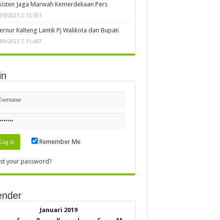
sisten Jaga Marwah Kemerdekaan Pers
/06/2021
33,651
rnur Kalteng Lantik Pj Walikota dan Bupati
/09/2023
31,667
in
Remember Me
st your password?
ender
Januari 2019