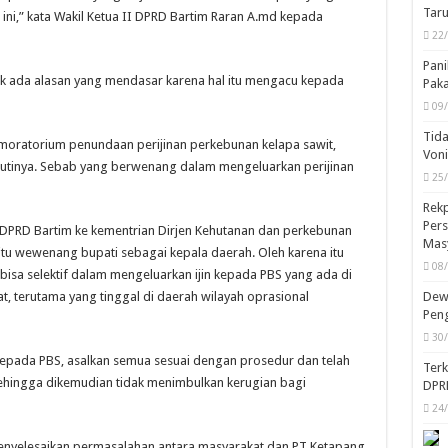
Taru
 ini,” kata Wakil Ketua II DPRD Bartim Raran A.md kepada
22
Pani
ak ada alasan yang mendasar karena hal itu mengacu kepada
Pak
09
Tida
moratorium penundaan perijinan perkebunan kelapa sawit,
Von
utinya. Sebab yang berwenang dalam mengeluarkan perijinan
25
Rekp
Pers
a DPRD Bartim ke kementrian Dirjen Kehutanan dan perkebunan
Mas
itu wewenang bupati sebagai kepala daerah. Oleh karena itu
08
isa selektif dalam mengeluarkan ijin kepada PBS yang ada di
Dewa
t, terutama yang tinggal di daerah wilayah oprasional
Peng
30
epada PBS, asalkan semua sesuai dengan prosedur dan telah
Ter
ehingga dikemudian tidak menimbulkan kerugian bagi
DPR
24
enyelesaikan permasalahan antara masyarakat dan PT Ketapang