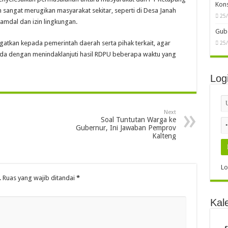
Kon
 sangat merugikan masyarakat sekitar, seperti di Desa Janah
25
amdal dan izin lingkungan.
Gube
tkan kepada pemerintah daerah serta pihak terkait, agar
25
da dengan menindaklanjuti hasil RDPU beberapa waktu yang
Log
Next
Soal Tuntutan Warga ke
Gubernur, Ini Jawaban Pemprov
Kalteng
Lo
.
Ruas yang wajib ditandai
*
Kal