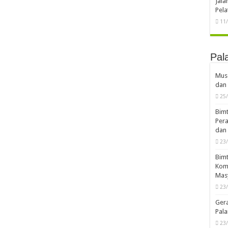
Jal
Pela
11
Pal
Musd
dan 
25
Bimt
Pera
dan 
23
Bimt
Komp
Mas
23
Ger
Pala
23