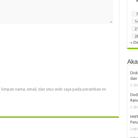
S
7
1
2
2
« D
Aka
Disk
dan 
19
Simpan nama, email, dan situs web saya pada peramban ini
Dedi
Ran
18
HAF
Pena
08