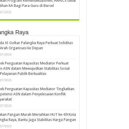
ankan Program Kemendikdasmen, HAFECS Gelar
tihan KA Bagi Para Guru di Barsel
/07/2025
angka Raya
a XI Golkar Palangka Raya Perkuat Soliditas
Arah Organisasi ke Depan
/07/2026
ek Penguatan Kapasitas Mediator Perkuat
n ASN dalam Mewujudkan Stabilitas Sosial
Pelayanan Publik Berkualitas
/07/2026
ek Penguatan Kapasitas Mediator Tingkatkan
etensi ASN dalam Penyelesaian Konflik
yarakat
/07/2026
akan Pangan Murah Meriahkan HUT ke-69 Kota
ngka Raya, Bantu Jaga Stabilitas Harga Pangan
/07/2026