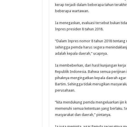
kerap terjadi dalam beberapa tahun terakhir
beberapa wartawan.
Ia menegaskan, evaluasi tersebut bukan tid
Inpres presiden 8 tahun 2018.
“Dalam Inpres nomor 8 tahun 2018 tentang 
sehingga pemda harus segera menindaklanj
adalah kepala daerah,” ucapnya.
Ia membeberkan, dari hasil kunjungan kerj
Republik Indonesia. Bahwa semua perijinan 
pihaknya mengingatkan kepala daerah agar b
Bartim. Sehingga tidak merugikan masyaraka
perusahaan.
“kita mendukung pemda mengeluarkan ijin k
memenuhi semua ketentuan yang berlaku. S
masyarakat dan daerah,” pintanya.
Ia juga meminta, agar Pemda secepatnya m