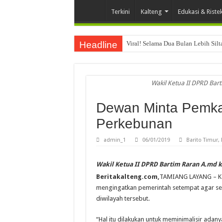
Terkini
Kalteng
Edukasi & Riste
Headline
Viral! Selama Dua Bulan Lebih Sil
Wakil Ketua II DPRD Ba
Dewan Minta Pemkab
Perkebunan
admin_1
06/01/2019
Barito Timur
,
Wakil Ketua II DPRD Bartim Raran A.md
Beritakalteng.com,
TAMIANG LAYANG – Ka
mengingatkan pemerintah setempat agar seg
diwilayah tersebut.
“Hal itu dilakukan untuk meminimalisir adan