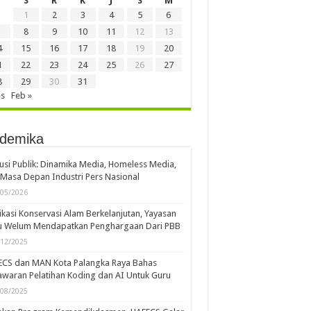
S
R
K
J
S
M
1
2
3
4
5
6
8
9
10
11
12
13
4
15
16
17
18
19
20
1
22
23
24
25
26
27
8
29
30
31
es
Feb »
demika
usi Publik: Dinamika Media, Homeless Media,
Masa Depan Industri Pers Nasional
/05/2026
kasi Konservasi Alam Berkelanjutan, Yayasan
u Welum Mendapatkan Penghargaan Dari PBB
/12/2025
ECS dan MAN Kota Palangka Raya Bahas
waran Pelatihan Koding dan AI Untuk Guru
/08/2025