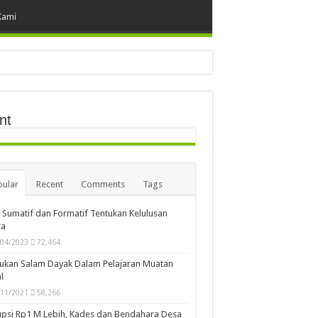
Kami
nt
ular
Recent
Comments
Tags
i Sumatif dan Formatif Tentukan Kelulusan
wa
/04/2023
72,464
ukan Salam Dayak Dalam Pelajaran Muatan
l
/11/2021
58,266
psi Rp1 M Lebih, Kades dan Bendahara Desa