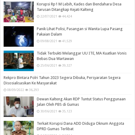
Korupsi Rp1 M Lebih, Kades dan Bendahara Desa
Tarusan Ditangkap Kejati Kalteng
22/07/2021
44,424
Panik Lihat Polisi, Pasangan si Wanita Lupa Pasang
Pakaian Dalam
09/08/2021
41,529
Tidak Terbukti Melanggar UU ITE, MA Kuatkan Vonis
Bebas Dua Wartawan
25/06/2021
39,327
Rekpro Bintara Polri Tahun 2023 Segera Dibuka, Persyaratan Segera
Disosialisasikan Ke Masyarakat
08/09/2022
36,293
Dewan Kalteng Akan RDP Tuntut Status Penggunaan
Jalan Oleh PBS di Gumas
30/06/2021
35,123
Terkait Korupsi Dana ADD Diduga Oknum Anggota
DPRD Gumas Terlibat