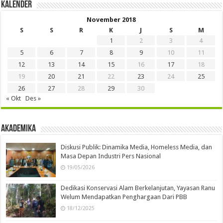
Kalender
November 2018
S
S
R
K
J
S
M
1
2
3
4
5
6
7
8
9
10
11
12
13
14
15
16
17
18
19
20
21
22
23
24
25
26
27
28
29
30
« Okt
Des »
Akademika
Diskusi Publik: Dinamika Media, Homeless Media, dan
Masa Depan Industri Pers Nasional
19/05/2026
Dedikasi Konservasi Alam Berkelanjutan, Yayasan Ranu
Welum Mendapatkan Penghargaan Dari PBB
18/12/2025