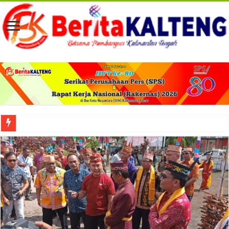
Viral! Selama Dua Bulan Lebih Siltap Serta Tunjangan Pemdes dan BPD di Barse