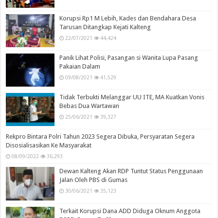
Korupsi Rp1 M Lebih, Kades dan Bendahara Desa
Tarusan Ditangkap Kejati Kalteng
22/07/2021
44,424
Panik Lihat Polisi, Pasangan si Wanita Lupa Pasang
Pakaian Dalam
09/08/2021
41,529
Tidak Terbukti Melanggar UU ITE, MA Kuatkan Vonis
Bebas Dua Wartawan
25/06/2021
39,327
Rekpro Bintara Polri Tahun 2023 Segera Dibuka, Persyaratan Segera
Disosialisasikan Ke Masyarakat
08/09/2022
36,293
Dewan Kalteng Akan RDP Tuntut Status Penggunaan
Jalan Oleh PBS di Gumas
30/06/2021
35,123
Terkait Korupsi Dana ADD Diduga Oknum Anggota