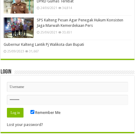
DPRD Gumas Terlibat
24/06/2021
34,814
SPS Kalteng Pesan Agar Penegak Hukum Konsisten
Jaga Marwah Kemerdekaan Pers
25/06/2021
33,651
Gubernur Kalteng Lantik Pj Walikota dan Bupati
25/09/2023
31,667
Login
Remember Me
Lost your password?