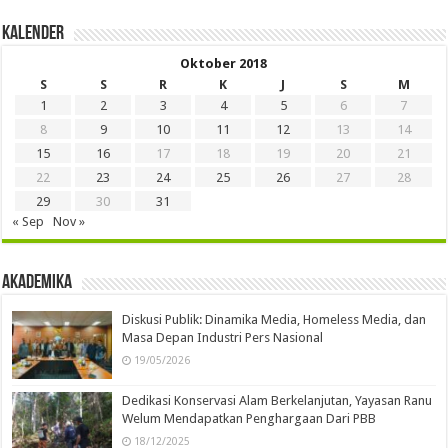
Kalender
Oktober 2018
S
S
R
K
J
S
M
1
2
3
4
5
6
7
8
9
10
11
12
13
14
15
16
17
18
19
20
21
22
23
24
25
26
27
28
29
30
31
« Sep
Nov »
Akademika
Diskusi Publik: Dinamika Media, Homeless Media, dan
Masa Depan Industri Pers Nasional
19/05/2026
Dedikasi Konservasi Alam Berkelanjutan, Yayasan Ranu
Welum Mendapatkan Penghargaan Dari PBB
18/12/2025