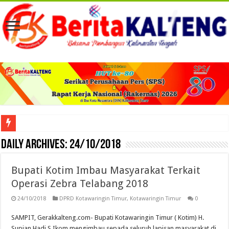
Viral! Selama Dua Bulan Lebih Siltap Serta Tunjangan Pemdes dan BPD di Barse
Daily Archives:
24/10/2018
Bupati Kotim Imbau Masyarakat Terkait
Operasi Zebra Telabang 2018
24/10/2018
DPRD Kotawaringin Timur
,
Kotawaringin Timur
0
SAMPIT, Gerakkalteng.com- Bupati Kotawaringin Timur ( Kotim) H.
Supian Hadi S.Ikom mengimbau sepada seluruh lapisan masyarakat di