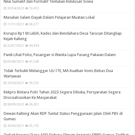
Nilai Sumatif dan Formatif Tentukan Kelulusan Siswa
30/04/2023
72,472
Masukan Salam Dayak Dalam Pelajaran Muatan Lokal
11/11/2021
58,277
Korupsi Rp1 M Lebih, Kades dan Bendahara Desa Tarusan Ditangkap
Kejati Kalteng
22/07/2021
44,434
Panik Lihat Polisi, Pasangan si Wanita Lupa Pasang Pakaian Dalam
09/08/2021
41,538
Tidak Terbukti Melanggar UU ITE, MA Kuatkan Vonis Bebas Dua
Wartawan
25/06/2021
39,335
Rekpro Bintara Polri Tahun 2023 Segera Dibuka, Persyaratan Segera
Disosialisasikan Ke Masyarakat
08/09/2022
36,301
Dewan Kalteng Akan RDP Tuntut Status Penggunaan Jalan Oleh PBS di
Gumas
30/06/2021
35,135
Terkait Korupsi Dana ADD Diduga Oknum Anggota DPRD Gumas Terlibat