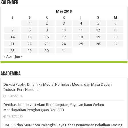
Kalender
Mei 2018
S
S
R
K
J
S
M
1
2
3
4
5
6
7
8
9
10
11
12
13
14
15
16
17
18
19
20
21
22
23
24
25
26
27
28
29
30
31
« Apr
Jun »
Akademika
Diskusi Publik: Dinamika Media, Homeless Media, dan Masa Depan
Industri Pers Nasional
19/05/2026
Dedikasi Konservasi Alam Berkelanjutan, Yayasan Ranu Welum
Mendapatkan Penghargaan Dari PBB
18/12/2025
HAFECS dan MAN Kota Palangka Raya Bahas Penawaran Pelatihan Koding