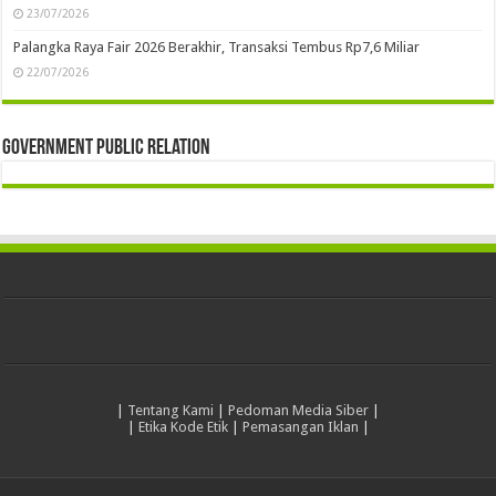
23/07/2026
Palangka Raya Fair 2026 Berakhir, Transaksi Tembus Rp7,6 Miliar
22/07/2026
Government Public Relation
|
Tentang Kami
|
Pedoman Media Siber
|
|
Etika Kode Etik
|
Pemasangan Iklan
|