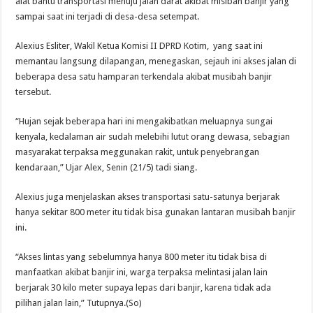
alat bantu transportasi menuju jalan darat akibat misibah banjir yang
sampai saat ini terjadi di desa-desa setempat.
Alexius Esliter, Wakil Ketua Komisi II DPRD Kotim, yang saat ini
memantau langsung dilapangan, menegaskan, sejauh ini akses jalan di
beberapa desa satu hamparan terkendala akibat musibah banjir
tersebut.
“Hujan sejak beberapa hari ini mengakibatkan meluapnya sungai
kenyala, kedalaman air sudah melebihi lutut orang dewasa, sebagian
masyarakat terpaksa meggunakan rakit, untuk penyebrangan
kendaraan,” Ujar Alex, Senin (21/5) tadi siang.
Alexius juga menjelaskan akses transportasi satu-satunya berjarak
hanya sekitar 800 meter itu tidak bisa gunakan lantaran musibah banjir
ini.
“Akses lintas yang sebelumnya hanya 800 meter itu tidak bisa di
manfaatkan akibat banjir ini, warga terpaksa melintasi jalan lain
berjarak 30 kilo meter supaya lepas dari banjir, karena tidak ada
pilihan jalan lain,” Tutupnya.(So)