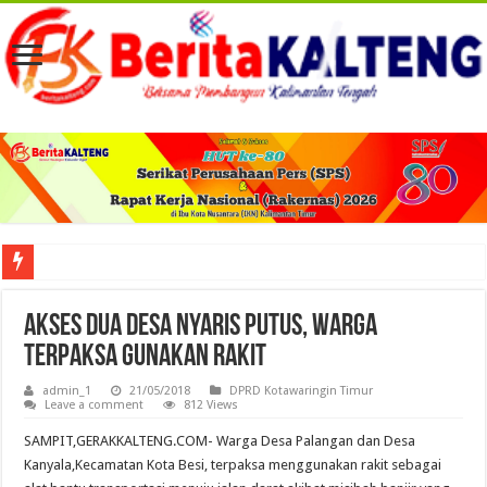
Viral! Selama Dua Bulan Lebih Siltap Serta Tunjangan Pemdes dan BPD di Barse
Akses Dua Desa Nyaris Putus, Warga
Terpaksa Gunakan Rakit
admin_1
21/05/2018
DPRD Kotawaringin Timur
Leave a comment
812 Views
SAMPIT,GERAKKALTENG.COM- Warga Desa Palangan dan Desa
Kanyala,Kecamatan Kota Besi, terpaksa menggunakan rakit sebagai