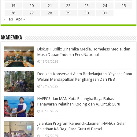
19
20
21
22
23
24
25
26
27
28
29
30
31
« Feb
Apr »
Akademika
Diskusi Publik: Dinamika Media, Homeless Media, dan
Masa Depan Industri Pers Nasional
19/05/2026
Dedikasi Konservasi Alam Berkelanjutan, Yayasan Ranu
Welum Mendapatkan Penghargaan Dari PBB
18/12/2025
HAFECS dan MAN Kota Palangka Raya Bahas
Penawaran Pelatihan Koding dan AI Untuk Guru
08/08/2025
Jalankan Program Kemendikdasmen, HAFECS Gelar
Pelatihan KA Bagi Para Guru di Barsel
11/07/2025