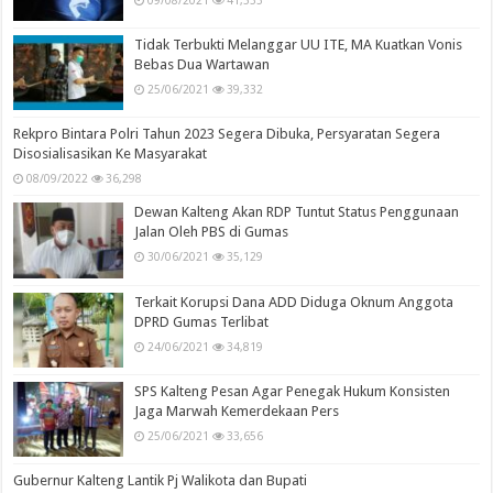
09/08/2021
41,533
Tidak Terbukti Melanggar UU ITE, MA Kuatkan Vonis
Bebas Dua Wartawan
25/06/2021
39,332
Rekpro Bintara Polri Tahun 2023 Segera Dibuka, Persyaratan Segera
Disosialisasikan Ke Masyarakat
08/09/2022
36,298
Dewan Kalteng Akan RDP Tuntut Status Penggunaan
Jalan Oleh PBS di Gumas
30/06/2021
35,129
Terkait Korupsi Dana ADD Diduga Oknum Anggota
DPRD Gumas Terlibat
24/06/2021
34,819
SPS Kalteng Pesan Agar Penegak Hukum Konsisten
Jaga Marwah Kemerdekaan Pers
25/06/2021
33,656
Gubernur Kalteng Lantik Pj Walikota dan Bupati