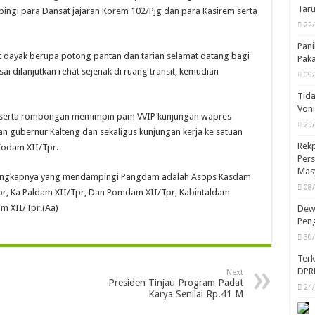
Taru
ingi para Dansat jajaran Korem 102/Pjg dan para Kasirem serta
22
Pani
 dayak berupa potong pantan dan tarian selamat datang bagi
Pak
i dilanjutkan rehat sejenak di ruang transit, kemudian
09
Tida
Von
serta rombongan memimpin pam VVIP kunjungan wapres
25
n gubernur Kalteng dan sekaligus kunjungan kerja ke satuan
Rekp
Kodam XII/Tpr.
Pers
Mas
lengkapnya yang mendampingi Pangdam adalah Asops Kasdam
08
pr, Ka Paldam XII/Tpr, Dan Pomdam XII/Tpr, Kabintaldam
m XII/Tpr.(Aa)
Dewa
Peng
30
Ter
DPR
Next
Presiden Tinjau Program Padat
24
Karya Senilai Rp.41 M