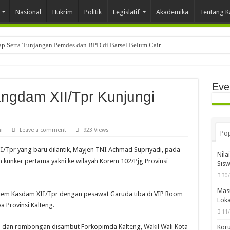
Nasional
Hukrim
Politik
Legislatif
Akademika
Tentang K
tap Serta Tunjangan Pemdes dan BPD di Barsel Belum Cair
Eve
ngdam XII/Tpr Kunjungi
i
Leave a comment
923 Views
Pop
I/Tpr yang baru dilantik, Mayjen TNI Achmad Supriyadi, pada
Nila
an kunker pertama yakni ke wilayah Korem 102/Pjg Provinsi
Sis
30
Mas
em Kasdam XII/Tpr dengan pesawat Garuda tiba di VIP Room
Loka
a Provinsi Kalteng.
11
 dan rombongan disambut Forkopimda Kalteng, Wakil Wali Kota
Koru