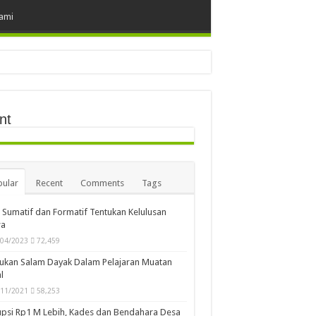
ami
nt
ular
Recent
Comments
Tags
i Sumatif dan Formatif Tentukan Kelulusan
wa
/04/2023
72,459
ukan Salam Dayak Dalam Pelajaran Muatan
l
/11/2021
58,253
psi Rp1 M Lebih, Kades dan Bendahara Desa