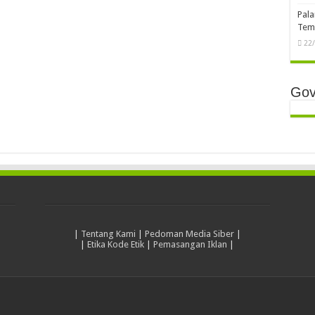
Pala
Temb
22
Gov
|
Tentang Kami
|
Pedoman Media Siber
|
|
Etika Kode Etik
|
Pemasangan Iklan
|