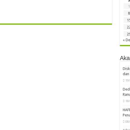
S
1
8
1
2
2
« D
Aka
Disk
dan 
19
Dedi
Ran
18
HAF
Pena
08