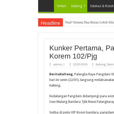
Terkini
Kalteng
Edukasi & Ristek
Headline
Viral! Selama Dua Bulan Lebih Sil
Kunker Pertama, Pa
Korem 102/Pjg
admin_1
22/01/2018
Kalteng
,
Terkin
BeritaKalteng
, Palangka Raya-Pangdam XI
hari ini senin (22/01), langsung melaksanak
Kalteng.
Kedatangan Pangdam didampingi para asist
Isen Mulang Bandara Tjlik Riwut Palangkaray
Setiba di pintu VIP Room bandara, pangdam