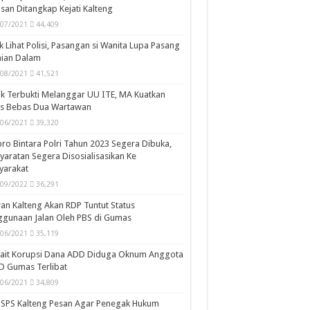
san Ditangkap Kejati Kalteng
/07/2021
44,409
k Lihat Polisi, Pasangan si Wanita Lupa Pasang
aian Dalam
/08/2021
41,521
k Terbukti Melanggar UU ITE, MA Kuatkan
is Bebas Dua Wartawan
/06/2021
39,320
ro Bintara Polri Tahun 2023 Segera Dibuka,
yaratan Segera Disosialisasikan Ke
yarakat
/09/2022
36,291
n Kalteng Akan RDP Tuntut Status
gunaan Jalan Oleh PBS di Gumas
/06/2021
35,119
kait Korupsi Dana ADD Diduga Oknum Anggota
D Gumas Terlibat
/06/2021
34,809
SPS Kalteng Pesan Agar Penegak Hukum