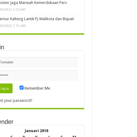
sisten Jaga Marwah Kemerdekaan Pers
/06/2021
33,647
rnur Kalteng Lantik Pj Walikota dan Bupati
/09/2023
31,665
in
Remember Me
st your password?
ender
Januari 2018