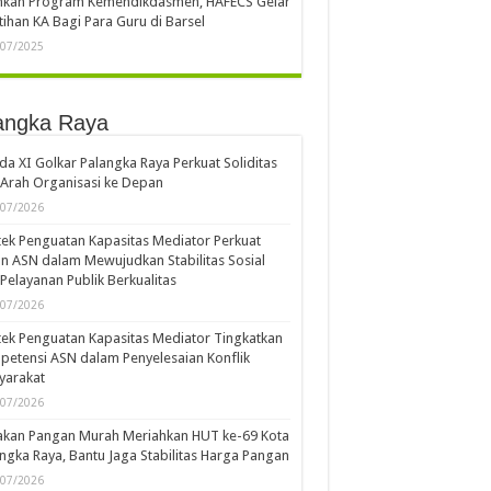
ankan Program Kemendikdasmen, HAFECS Gelar
tihan KA Bagi Para Guru di Barsel
/07/2025
angka Raya
a XI Golkar Palangka Raya Perkuat Soliditas
Arah Organisasi ke Depan
/07/2026
ek Penguatan Kapasitas Mediator Perkuat
n ASN dalam Mewujudkan Stabilitas Sosial
Pelayanan Publik Berkualitas
/07/2026
ek Penguatan Kapasitas Mediator Tingkatkan
etensi ASN dalam Penyelesaian Konflik
yarakat
/07/2026
akan Pangan Murah Meriahkan HUT ke-69 Kota
ngka Raya, Bantu Jaga Stabilitas Harga Pangan
/07/2026