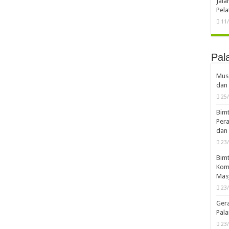
Jal
Pela
11
Pal
Musd
dan 
25
Bimt
Pera
dan 
23
Bimt
Komp
Mas
23
Ger
Pala
23