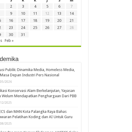
S
R
K
J
S
M
2
3
4
5
6
7
9
10
11
12
13
14
5
16
17
18
19
20
21
2
23
24
25
26
27
28
9
30
31
es
Feb »
demika
usi Publik: Dinamika Media, Homeless Media,
Masa Depan Industri Pers Nasional
/05/2026
kasi Konservasi Alam Berkelanjutan, Yayasan
u Welum Mendapatkan Penghargaan Dari PBB
/12/2025
ECS dan MAN Kota Palangka Raya Bahas
waran Pelatihan Koding dan AI Untuk Guru
/08/2025