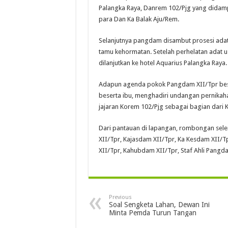
Palangka Raya, Danrem 102/Pjg yang didamp
para Dan Ka Balak Aju/Rem.
Selanjutnya pangdam disambut prosesi adat
tamu kehormatan. Setelah perhelatan adat usa
dilanjutkan ke hotel Aquarius Palangka Raya.
Adapun agenda pokok Pangdam XII/Tpr be
beserta ibu, menghadiri undangan pernikaha
jajaran Korem 102/Pjg sebagai bagian dari 
Dari pantauan di lapangan, rombongan se
XII/Tpr, Kajasdam XII/Tpr, Ka Kesdam XII/T
XII/Tpr, Kahubdam XII/Tpr, Staf Ahli Pangda
Previous
Soal Sengketa Lahan, Dewan Ini
Minta Pemda Turun Tangan