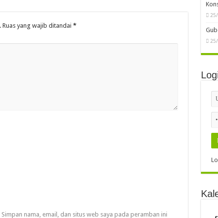
Kon
25
.
Ruas yang wajib ditandai
*
Gube
25
Log
Lo
Kal
Simpan nama, email, dan situs web saya pada peramban ini