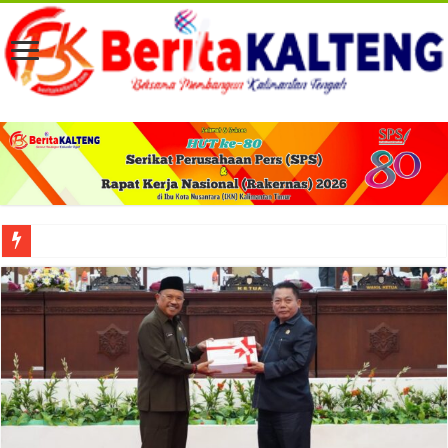
Viral! Selama Dua Bulan Lebih Siltap Serta Tunjangan Pemdes dan BPD di Barse