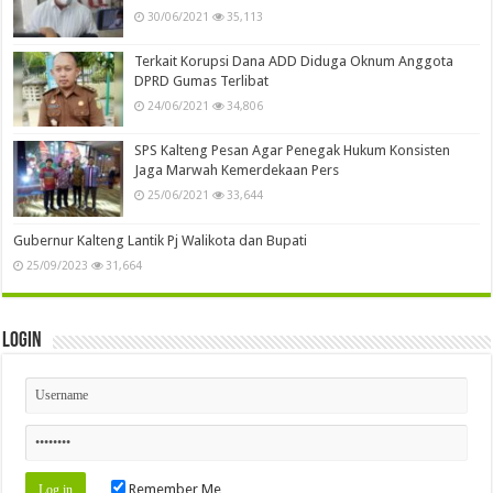
30/06/2021
35,113
Terkait Korupsi Dana ADD Diduga Oknum Anggota
DPRD Gumas Terlibat
24/06/2021
34,806
SPS Kalteng Pesan Agar Penegak Hukum Konsisten
Jaga Marwah Kemerdekaan Pers
25/06/2021
33,644
Gubernur Kalteng Lantik Pj Walikota dan Bupati
25/09/2023
31,664
Login
Remember Me