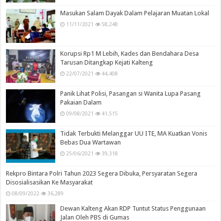
Masukan Salam Dayak Dalam Pelajaran Muatan Lokal
11/11/2021
58,248
Korupsi Rp1 M Lebih, Kades dan Bendahara Desa
Tarusan Ditangkap Kejati Kalteng
22/07/2021
44,408
Panik Lihat Polisi, Pasangan si Wanita Lupa Pasang
Pakaian Dalam
09/08/2021
41,515
Tidak Terbukti Melanggar UU ITE, MA Kuatkan Vonis
Bebas Dua Wartawan
25/06/2021
39,318
Rekpro Bintara Polri Tahun 2023 Segera Dibuka, Persyaratan Segera
Disosialisasikan Ke Masyarakat
08/09/2022
36,289
Dewan Kalteng Akan RDP Tuntut Status Penggunaan
Jalan Oleh PBS di Gumas