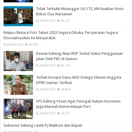
Tidak Terbukti Melanggar UU ITE, MA Kuatkan Vonis
Bebas Dua Wartawan
25/06/2021
39,327
Rekpro Bintara Polri Tahun 2023 Segera Dibuka, Persyaratan Segera
Disosialisasikan Ke Masyarakat
08/09/2022
36,293
Dewan Kalteng Akan RDP Tuntut Status Penggunaan
Jalan Oleh PBS di Gumas
30/06/2021
35,123
Terkait Korupsi Dana ADD Diduga Oknum Anggota
DPRD Gumas Terlibat
24/06/2021
34,814
SPS Kalteng Pesan Agar Penegak Hukum Konsisten
Jaga Marwah Kemerdekaan Pers
25/06/2021
33,651
Gubernur Kalteng Lantik Pj Walikota dan Bupati
25/09/2023
31,667