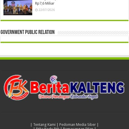
Rp7,6 Miliar
22/07/2026
Government Public Relation
|
Tentang Kami
|
Pedoman Media Siber
|
|
Etika Kode Etik
|
Pemasangan Iklan
|