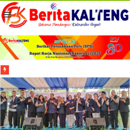
Viral! Selama Dua Bulan Lebih Siltap Serta Tunjangan Pemdes dan BPD di Barse