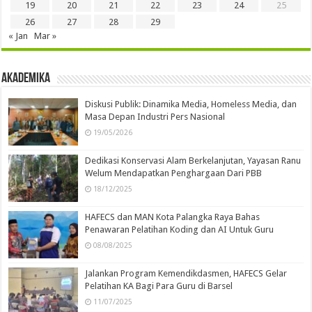
19
20
21
22
23
24
25
26
27
28
29
« Jan
Mar »
Akademika
Diskusi Publik: Dinamika Media, Homeless Media, dan
Masa Depan Industri Pers Nasional
19/05/2026
Dedikasi Konservasi Alam Berkelanjutan, Yayasan Ranu
Welum Mendapatkan Penghargaan Dari PBB
18/12/2025
HAFECS dan MAN Kota Palangka Raya Bahas
Penawaran Pelatihan Koding dan AI Untuk Guru
08/08/2025
Jalankan Program Kemendikdasmen, HAFECS Gelar
Pelatihan KA Bagi Para Guru di Barsel
11/07/2025