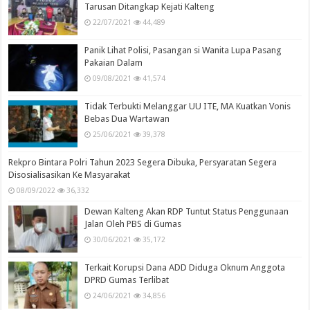
Tarusan Ditangkap Kejati Kalteng
22/07/2021
44,489
Panik Lihat Polisi, Pasangan si Wanita Lupa Pasang
Pakaian Dalam
09/08/2021
41,574
Tidak Terbukti Melanggar UU ITE, MA Kuatkan Vonis
Bebas Dua Wartawan
25/06/2021
39,378
Rekpro Bintara Polri Tahun 2023 Segera Dibuka, Persyaratan Segera
Disosialisasikan Ke Masyarakat
08/09/2022
36,332
Dewan Kalteng Akan RDP Tuntut Status Penggunaan
Jalan Oleh PBS di Gumas
30/06/2021
35,172
Terkait Korupsi Dana ADD Diduga Oknum Anggota
DPRD Gumas Terlibat
24/06/2021
34,856