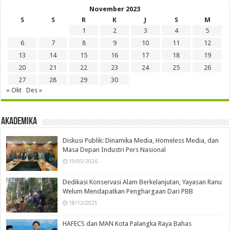
November 2023
S
S
R
K
J
S
M
1
2
3
4
5
6
7
8
9
10
11
12
13
14
15
16
17
18
19
20
21
22
23
24
25
26
27
28
29
30
« Okt
Des »
Akademika
Diskusi Publik: Dinamika Media, Homeless Media, dan
Masa Depan Industri Pers Nasional
19/05/2026
Dedikasi Konservasi Alam Berkelanjutan, Yayasan Ranu
Welum Mendapatkan Penghargaan Dari PBB
18/12/2025
HAFECS dan MAN Kota Palangka Raya Bahas