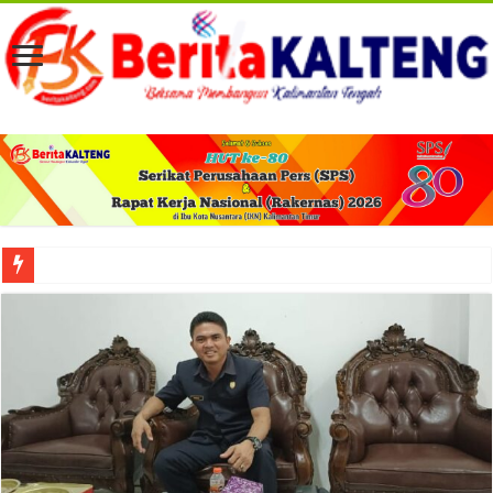
Viral! Selama Dua Bulan Lebih Siltap Serta Tunjangan Pemdes dan BPD di Barse