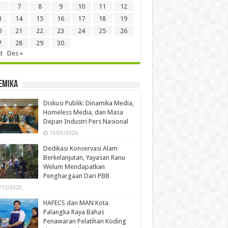
7
8
9
10
11
12
3
14
15
16
17
18
19
0
21
22
23
24
25
26
7
28
29
30
t
Des »
emika
Diskusi Publik: Dinamika Media,
Homeless Media, dan Masa
Depan Industri Pers Nasional
19/05/2026
Dedikasi Konservasi Alam
Berkelanjutan, Yayasan Ranu
Welum Mendapatkan
Penghargaan Dari PBB
/12/2025
HAFECS dan MAN Kota
Palangka Raya Bahas
Penawaran Pelatihan Koding