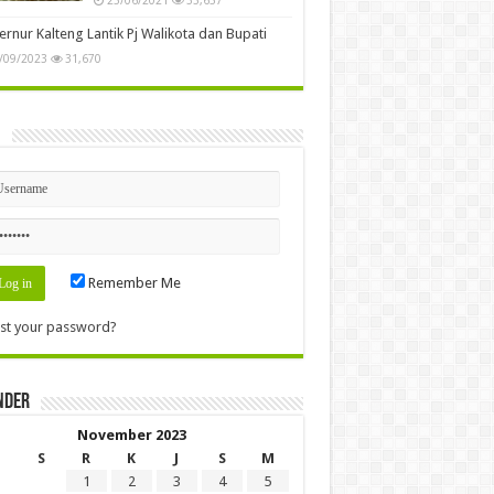
rnur Kalteng Lantik Pj Walikota dan Bupati
/09/2023
31,670
n
Remember Me
st your password?
nder
November 2023
S
R
K
J
S
M
1
2
3
4
5