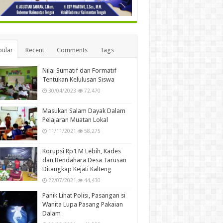
ular
Recent
Comments
Tags
Nilai Sumatif dan Formatif
Tentukan Kelulusan Siswa
30/04/2023
72,470
Masukan Salam Dayak Dalam
Pelajaran Muatan Lokal
11/11/2021
58,275
Korupsi Rp1 M Lebih, Kades
dan Bendahara Desa Tarusan
Ditangkap Kejati Kalteng
22/07/2021
44,430
Panik Lihat Polisi, Pasangan si
Wanita Lupa Pasang Pakaian
Dalam