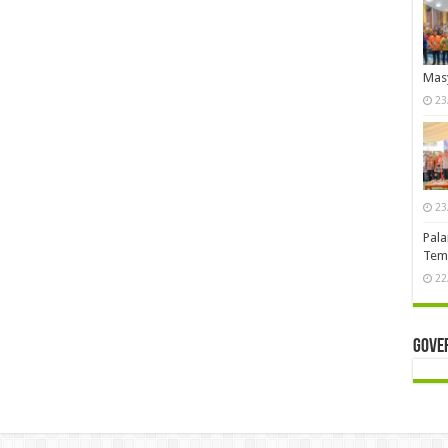
Mas
23
23
Pala
Temb
22
Gove