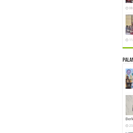
08
11
Pala
Berk
23