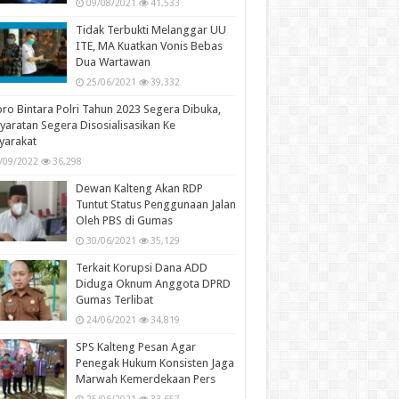
09/08/2021
41,533
Tidak Terbukti Melanggar UU
ITE, MA Kuatkan Vonis Bebas
Dua Wartawan
25/06/2021
39,332
ro Bintara Polri Tahun 2023 Segera Dibuka,
yaratan Segera Disosialisasikan Ke
yarakat
/09/2022
36,298
Dewan Kalteng Akan RDP
Tuntut Status Penggunaan Jalan
Oleh PBS di Gumas
30/06/2021
35,129
Terkait Korupsi Dana ADD
Diduga Oknum Anggota DPRD
Gumas Terlibat
24/06/2021
34,819
SPS Kalteng Pesan Agar
Penegak Hukum Konsisten Jaga
Marwah Kemerdekaan Pers
25/06/2021
33,657