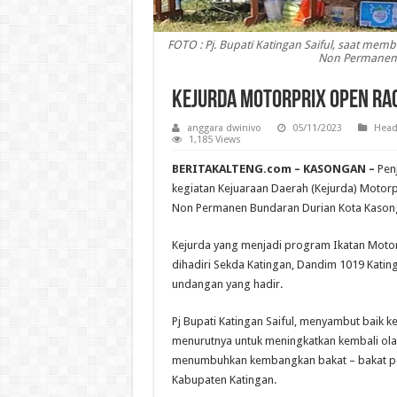
FOTO : Pj. Bupati Katingan Saiful, saat memb
Non Permanen 
Kejurda Motorprix Open Rac
anggara dwinivo
05/11/2023
Head
1,185 Views
BERITAKALTENG.com – KASONGAN –
Penj
kegiatan Kejuaraan Daerah (Kejurda) Motorpr
Non Permanen Bundaran Durian Kota Kason
Kejurda yang menjadi program Ikatan Motor 
dihadiri Sekda Katingan, Dandim 1019 Katin
undangan yang hadir.
Pj Bupati Katingan Saiful, menyambut baik ke
menurutnya untuk meningkatkan kembali ol
menumbuhkan kembangkan bakat – bakat pes
Kabupaten Katingan.