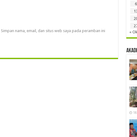
6
1
2
2
Simpan nama, email, dan situs web saya pada peramban ini
« Ok
Akad
18