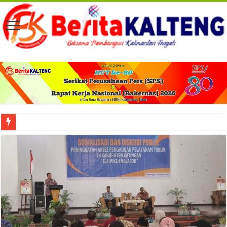
Viral! Selama Dua Bulan Lebih Siltap Serta Tunjangan Pemdes dan BPD di Barse