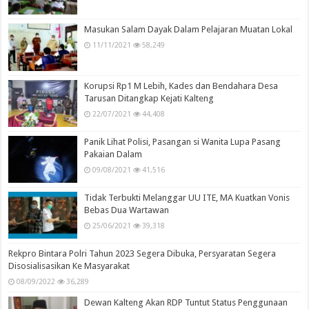
Masukan Salam Dayak Dalam Pelajaran Muatan Lokal
11/11/2021
58,249
Korupsi Rp1 M Lebih, Kades dan Bendahara Desa
Tarusan Ditangkap Kejati Kalteng
22/07/2021
44,408
Panik Lihat Polisi, Pasangan si Wanita Lupa Pasang
Pakaian Dalam
09/08/2021
41,516
Tidak Terbukti Melanggar UU ITE, MA Kuatkan Vonis
Bebas Dua Wartawan
25/06/2021
39,318
Rekpro Bintara Polri Tahun 2023 Segera Dibuka, Persyaratan Segera
Disosialisasikan Ke Masyarakat
08/09/2022
36,289
Dewan Kalteng Akan RDP Tuntut Status Penggunaan