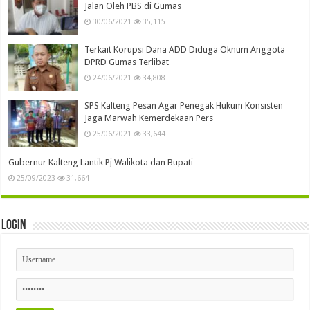
Jalan Oleh PBS di Gumas
30/06/2021
35,115
Terkait Korupsi Dana ADD Diduga Oknum Anggota
DPRD Gumas Terlibat
24/06/2021
34,808
SPS Kalteng Pesan Agar Penegak Hukum Konsisten
Jaga Marwah Kemerdekaan Pers
25/06/2021
33,644
Gubernur Kalteng Lantik Pj Walikota dan Bupati
25/09/2023
31,664
Login