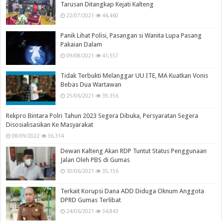
Tarusan Ditangkap Kejati Kalteng
22/07/2021
44,460
Panik Lihat Polisi, Pasangan si Wanita Lupa Pasang
Pakaian Dalam
09/08/2021
41,557
Tidak Terbukti Melanggar UU ITE, MA Kuatkan Vonis
Bebas Dua Wartawan
25/06/2021
39,356
Rekpro Bintara Polri Tahun 2023 Segera Dibuka, Persyaratan Segera
Disosialisasikan Ke Masyarakat
08/09/2022
36,314
Dewan Kalteng Akan RDP Tuntut Status Penggunaan
Jalan Oleh PBS di Gumas
30/06/2021
35,156
Terkait Korupsi Dana ADD Diduga Oknum Anggota
DPRD Gumas Terlibat
24/06/2021
34,843