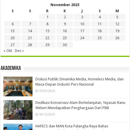
November 2023
S
S
R
K
J
S
M
1
2
3
4
5
6
7
8
9
10
11
12
13
14
15
16
17
18
19
20
21
22
23
24
25
26
27
28
29
30
« Okt
Des »
Akademika
Diskusi Publik: Dinamika Media, Homeless Media, dan
Masa Depan Industri Pers Nasional
19/05/2026
Dedikasi Konservasi Alam Berkelanjutan, Yayasan Ranu
Welum Mendapatkan Penghargaan Dari PBB
18/12/2025
HAFECS dan MAN Kota Palangka Raya Bahas