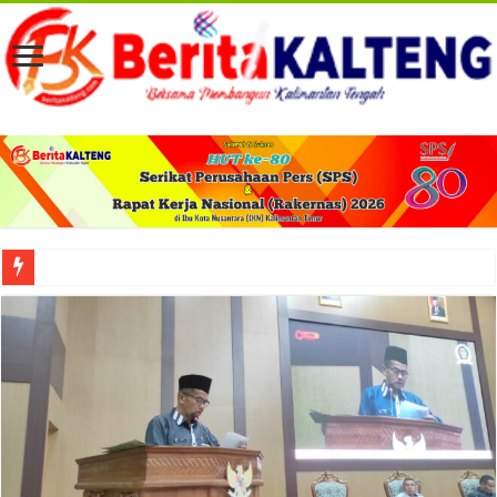
Viral! Selama Dua Bulan Lebih Siltap Serta Tunjangan Pemdes dan BPD di Barse