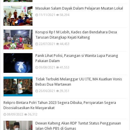
Masukan Salam Dayak Dalam Pelajaran Muatan Lokal
11/11/2021
58,294
Korupsi Rp1 M Lebih, Kades dan Bendahara Desa
Tarusan Ditangkap Kejati Kalteng
22/07/2021
44,453
Panik Lihat Polisi, Pasangan si Wanita Lupa Pasang
Pakaian Dalam
09/08/2021
41,553
Tidak Terbukti Melanggar UU ITE, MA Kuatkan Vonis
Bebas Dua Wartawan
25/06/2021
39,351
Rekpro Bintara Polri Tahun 2023 Segera Dibuka, Persyaratan Segera
Disosialisasikan Ke Masyarakat
08/09/2022
36,312
Dewan Kalteng Akan RDP Tuntut Status Penggunaan
Jalan Oleh PBS di Gumas