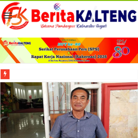
Viral! Selama Dua Bulan Lebih Siltap Serta Tunjangan Pemdes dan BPD di Barse