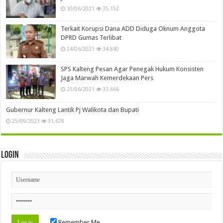
30/06/2021
35,152
Terkait Korupsi Dana ADD Diduga Oknum Anggota
DPRD Gumas Terlibat
24/06/2021
34,840
SPS Kalteng Pesan Agar Penegak Hukum Konsisten
Jaga Marwah Kemerdekaan Pers
25/06/2021
33,666
Gubernur Kalteng Lantik Pj Walikota dan Bupati
25/09/2023
31,678
Login
Remember Me