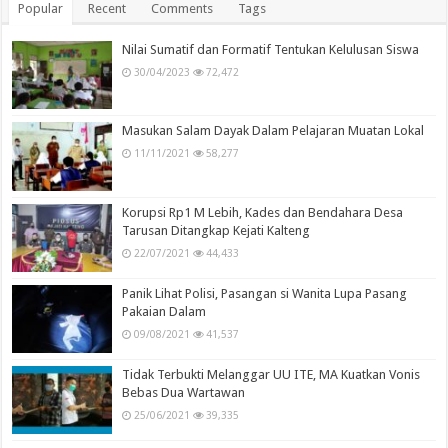
Popular
Recent
Comments
Tags
Nilai Sumatif dan Formatif Tentukan Kelulusan Siswa
30/04/2023
72,472
Masukan Salam Dayak Dalam Pelajaran Muatan Lokal
11/11/2021
58,277
Korupsi Rp1 M Lebih, Kades dan Bendahara Desa
Tarusan Ditangkap Kejati Kalteng
22/07/2021
44,433
Panik Lihat Polisi, Pasangan si Wanita Lupa Pasang
Pakaian Dalam
09/08/2021
41,537
Tidak Terbukti Melanggar UU ITE, MA Kuatkan Vonis
Bebas Dua Wartawan
25/06/2021
39,335