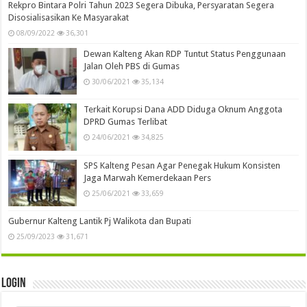
Rekpro Bintara Polri Tahun 2023 Segera Dibuka, Persyaratan Segera
Disosialisasikan Ke Masyarakat
08/09/2022
36,301
Dewan Kalteng Akan RDP Tuntut Status Penggunaan
Jalan Oleh PBS di Gumas
30/06/2021
35,134
Terkait Korupsi Dana ADD Diduga Oknum Anggota
DPRD Gumas Terlibat
24/06/2021
34,825
SPS Kalteng Pesan Agar Penegak Hukum Konsisten
Jaga Marwah Kemerdekaan Pers
25/06/2021
33,659
Gubernur Kalteng Lantik Pj Walikota dan Bupati
25/09/2023
31,671
Login