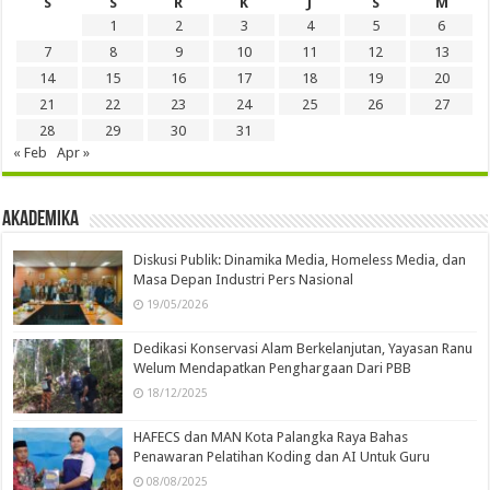
S
S
R
K
J
S
M
1
2
3
4
5
6
7
8
9
10
11
12
13
14
15
16
17
18
19
20
21
22
23
24
25
26
27
28
29
30
31
« Feb
Apr »
Akademika
Diskusi Publik: Dinamika Media, Homeless Media, dan
Masa Depan Industri Pers Nasional
19/05/2026
Dedikasi Konservasi Alam Berkelanjutan, Yayasan Ranu
Welum Mendapatkan Penghargaan Dari PBB
18/12/2025
HAFECS dan MAN Kota Palangka Raya Bahas
Penawaran Pelatihan Koding dan AI Untuk Guru
08/08/2025