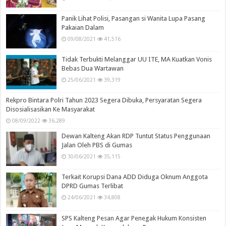
Panik Lihat Polisi, Pasangan si Wanita Lupa Pasang
Pakaian Dalam
09/08/2021
41,516
Tidak Terbukti Melanggar UU ITE, MA Kuatkan Vonis
Bebas Dua Wartawan
25/06/2021
39,319
Rekpro Bintara Polri Tahun 2023 Segera Dibuka, Persyaratan Segera
Disosialisasikan Ke Masyarakat
08/09/2022
36,289
Dewan Kalteng Akan RDP Tuntut Status Penggunaan
Jalan Oleh PBS di Gumas
30/06/2021
35,115
Terkait Korupsi Dana ADD Diduga Oknum Anggota
DPRD Gumas Terlibat
24/06/2021
34,808
SPS Kalteng Pesan Agar Penegak Hukum Konsisten