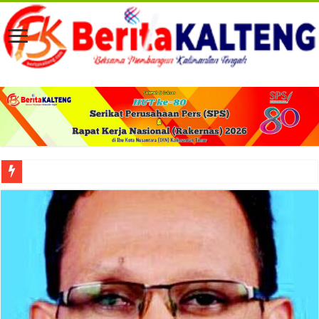
Viral! Selama Dua Bulan Lebih Siltap Serta Tunjangan Pemdes dan BPD di Barse