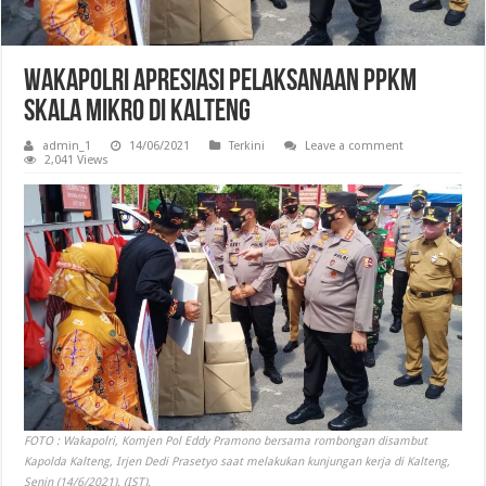
Wakapolri Apresiasi Pelaksanaan PPKM
Skala Mikro di Kalteng
admin_1
14/06/2021
Terkini
Leave a comment
2,041 Views
FOTO : Wakapolri, Komjen Pol Eddy Pramono bersama rombongan disambut
Kapolda Kalteng, Irjen Dedi Prasetyo saat melakukan kunjungan kerja di Kalteng,
Senin (14/6/2021). (IST).