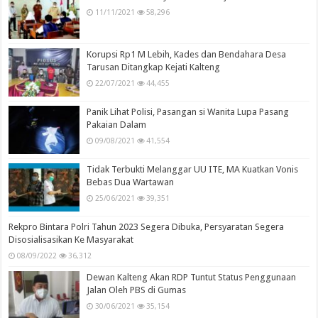
11/11/2021
58,296
Korupsi Rp1 M Lebih, Kades dan Bendahara Desa
Tarusan Ditangkap Kejati Kalteng
22/07/2021
44,455
Panik Lihat Polisi, Pasangan si Wanita Lupa Pasang
Pakaian Dalam
09/08/2021
41,554
Tidak Terbukti Melanggar UU ITE, MA Kuatkan Vonis
Bebas Dua Wartawan
25/06/2021
39,351
Rekpro Bintara Polri Tahun 2023 Segera Dibuka, Persyaratan Segera
Disosialisasikan Ke Masyarakat
08/09/2022
36,312
Dewan Kalteng Akan RDP Tuntut Status Penggunaan
Jalan Oleh PBS di Gumas
30/06/2021
35,154