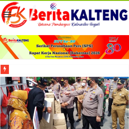
Viral! Selama Dua Bulan Lebih Siltap Serta Tunjangan Pemdes dan BPD di Barse