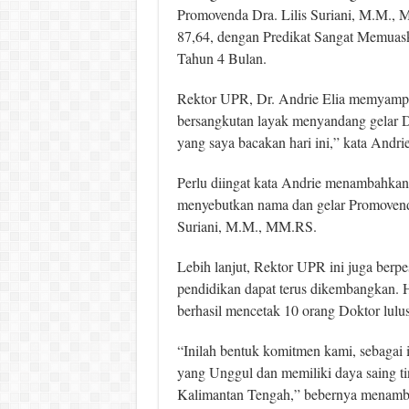
Promovenda Dra. Lilis Suriani, M.M., MM
87,64, dengan Predikat Sangat Memuask
Tahun 4 Bulan.
Rektor UPR, Dr. Andrie Elia memyampaik
bersangkutan layak menyandang gelar Do
yang saya bacakan hari ini,” kata Andrie
Perlu diingat kata Andrie menambahkan
menyebutkan nama dan gelar Promovenda 
Suriani, M.M., MM.RS.
Lebih lanjut, Rektor UPR ini juga berp
pendidikan dapat terus dikembangkan.
berhasil mencetak 10 orang Doktor lul
“Inilah bentuk komitmen kami, sebagai
yang Unggul dan memiliki daya saing ting
Kalimantan Tengah,” bebernya menamb