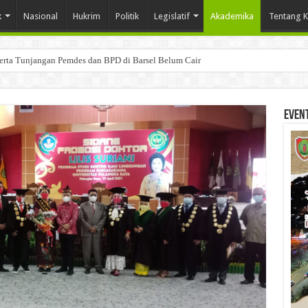
k
Nasional
Hukrim
Politik
Legislatif
Akademika
Tentang 
Serta Tunjangan Pemdes dan BPD di Barsel Belum Cair
Even