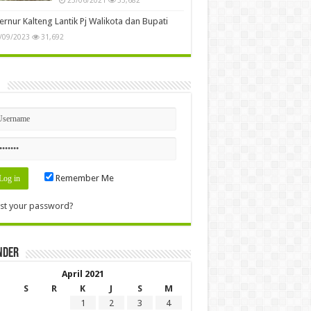
rnur Kalteng Lantik Pj Walikota dan Bupati
/09/2023
31,692
n
Remember Me
st your password?
nder
April 2021
S
R
K
J
S
M
1
2
3
4