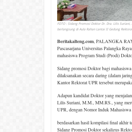
FOTO : Sidang Promosi Doktor Dr. Dra. Lilis Suriani
berlangsung di Aula Rahan Lantai II Gedung Rektorat
Beritakalteng.com
, PALANGKA RAYA –
Pascasarjana Universitas Palangka Ray
mahasiswa Program Studi (Prodi) Dokt
Sidang promosi Doktor bagi mahasiswa
dilaksanakan secara daring (dalam jaring
Kantor Rektorat UPR tersebut merupaka
Adapun kandidat Doktor yang menjalani
Lilis Suriani, M.M., MM.RS., yang me
UPR, dengan Nomor Induk Mahasisw
berdasarkan hasil kompilasi final akhir
Sidang Promosi Doktor sekaligus Rekto