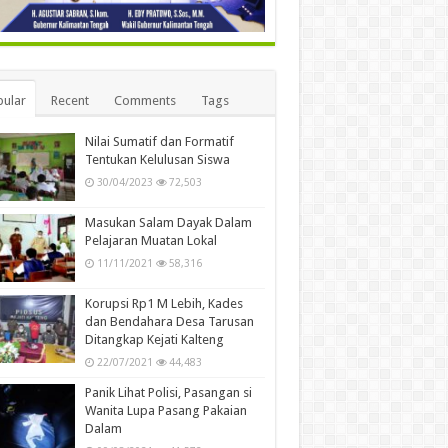
ular
Recent
Comments
Tags
Nilai Sumatif dan Formatif
Tentukan Kelulusan Siswa
30/04/2023
72,503
Masukan Salam Dayak Dalam
Pelajaran Muatan Lokal
11/11/2021
58,316
Korupsi Rp1 M Lebih, Kades
dan Bendahara Desa Tarusan
Ditangkap Kejati Kalteng
22/07/2021
44,483
Panik Lihat Polisi, Pasangan si
Wanita Lupa Pasang Pakaian
Dalam