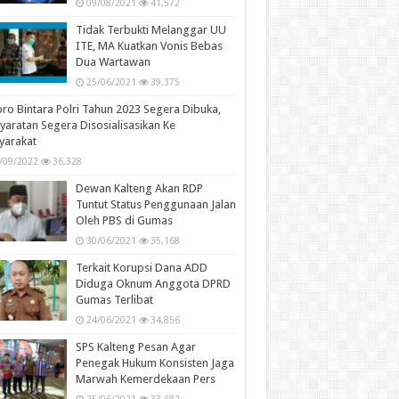
09/08/2021
41,572
Tidak Terbukti Melanggar UU
ITE, MA Kuatkan Vonis Bebas
Dua Wartawan
25/06/2021
39,375
ro Bintara Polri Tahun 2023 Segera Dibuka,
yaratan Segera Disosialisasikan Ke
yarakat
/09/2022
36,328
Dewan Kalteng Akan RDP
Tuntut Status Penggunaan Jalan
Oleh PBS di Gumas
30/06/2021
35,168
Terkait Korupsi Dana ADD
Diduga Oknum Anggota DPRD
Gumas Terlibat
24/06/2021
34,856
SPS Kalteng Pesan Agar
Penegak Hukum Konsisten Jaga
Marwah Kemerdekaan Pers
25/06/2021
33,682