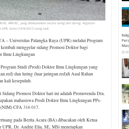
, M.M., MM.RS., yang dilaksanakan secara luring dan daring. Kegiatan
 UPR, Senin (19/4/2021) siang tadi.
Rekp
 Universitas Palangka Raya (UPR) melalui Program
Pers
Mas
a kembali menggelar sidang Promosi Doktor bagi
08
or Ilmu Lingkungan
 Program Studi (Prodi) Doktor Ilmu Lingkungan yang
an.red) dan luring (luar jaringan.red)di Aual Rahan
n kali kesepuluh.
 Sidang Promosi Doktor hari ini adalah Promovenda Dra.
rupakan mahasiswa Prodi Doktor Ilmu Lingkungan PPs-
a (NIM) CFA
316 017
.
 tertuang pada Berita Acara (BA) dibacakan oleh Ketua
r UPR, Dr. Andrie Elia, SE, MSi menetapkan