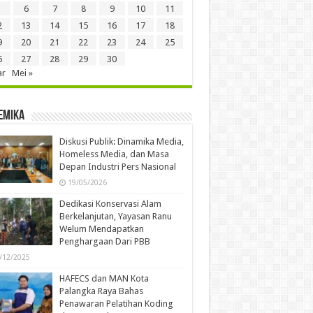
6
7
8
9
10
11
2
13
14
15
16
17
18
9
20
21
22
23
24
25
6
27
28
29
30
ar
Mei »
emika
Diskusi Publik: Dinamika Media,
Homeless Media, dan Masa
Depan Industri Pers Nasional
19/05/2026
Dedikasi Konservasi Alam
Berkelanjutan, Yayasan Ranu
Welum Mendapatkan
Penghargaan Dari PBB
/12/2025
HAFECS dan MAN Kota
Palangka Raya Bahas
Penawaran Pelatihan Koding