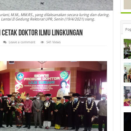
uriani, M.M., MM.RS., yang dilaksanakan secara luring dan daring.
Lantai II Gedung Rektorat UPR, Senin (19/4/2021) siang.
Pop
i Cetak Doktor Ilmu Lingkungan
Leave a comment
541 Views