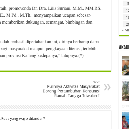
5
raih, promovenda Dr. Dra. Lilis Suriani, M.M., MM.RS.,
1
S.E., M.Pd., M.Th., menyampaikan ucapan sebesar-
1
ah memberikan dukungan, semangat, bimbingan dan
2
« M
 sudah berhasil dipertahankan ini, dirinya berharap dapa
Akad
bagi masyarakat maupun pengkayaan literasi, terlebih
 provinsi Kalteng kedepanya,” tutupnya.(*)
Next
Pulihnya Aktivitas Masyarakat
Dorong Pertumbuhan Konsumsi
Rumah Tangga Triwulan I
18
.
Ruas yang wajib ditandai
*