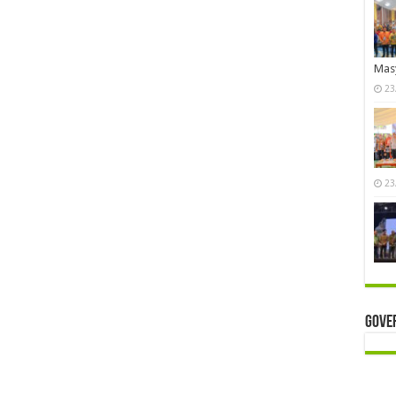
Mas
23
23
Gove