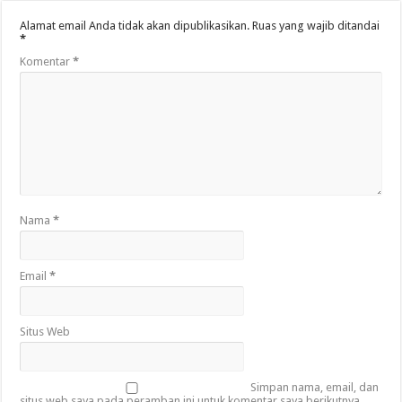
Alamat email Anda tidak akan dipublikasikan.
Ruas yang wajib ditandai
*
Komentar
*
Nama
*
Email
*
Situs Web
Simpan nama, email, dan
situs web saya pada peramban ini untuk komentar saya berikutnya.