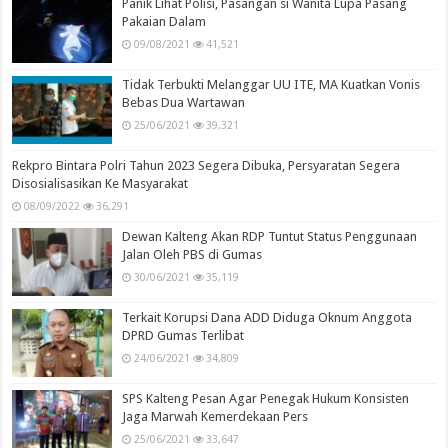
Panik Lihat Polisi, Pasangan si Wanita Lupa Pasang
Pakaian Dalam
09/08/2021
41,521
Tidak Terbukti Melanggar UU ITE, MA Kuatkan Vonis
Bebas Dua Wartawan
25/06/2021
39,321
Rekpro Bintara Polri Tahun 2023 Segera Dibuka, Persyaratan Segera
Disosialisasikan Ke Masyarakat
08/09/2022
36,291
Dewan Kalteng Akan RDP Tuntut Status Penggunaan
Jalan Oleh PBS di Gumas
30/06/2021
35,119
Terkait Korupsi Dana ADD Diduga Oknum Anggota
DPRD Gumas Terlibat
24/06/2021
34,809
SPS Kalteng Pesan Agar Penegak Hukum Konsisten
Jaga Marwah Kemerdekaan Pers
25/06/2021
33,647