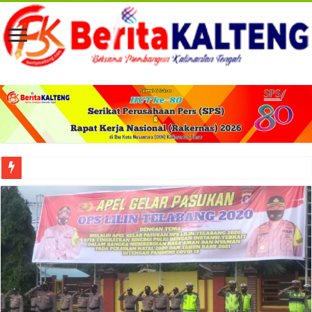
Viral! Selama Dua Bulan Lebih Siltap Serta Tunjangan Pemdes dan BPD di Barse