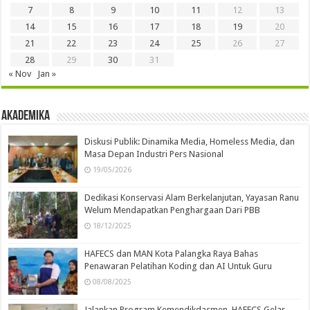
7
8
9
10
11
12
13
14
15
16
17
18
19
20
21
22
23
24
25
26
27
28
29
30
31
« Nov
Jan »
Akademika
Diskusi Publik: Dinamika Media, Homeless Media, dan
Masa Depan Industri Pers Nasional
19/05/2026
Dedikasi Konservasi Alam Berkelanjutan, Yayasan Ranu
Welum Mendapatkan Penghargaan Dari PBB
18/12/2025
HAFECS dan MAN Kota Palangka Raya Bahas
Penawaran Pelatihan Koding dan AI Untuk Guru
08/08/2025
Jalankan Program Kemendikdasmen, HAFECS Gelar