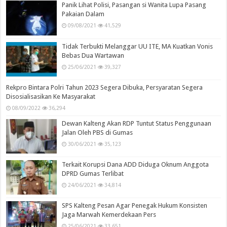
Panik Lihat Polisi, Pasangan si Wanita Lupa Pasang
Pakaian Dalam
09/08/2021
41,529
Tidak Terbukti Melanggar UU ITE, MA Kuatkan Vonis
Bebas Dua Wartawan
25/06/2021
39,327
Rekpro Bintara Polri Tahun 2023 Segera Dibuka, Persyaratan Segera
Disosialisasikan Ke Masyarakat
08/09/2022
36,294
Dewan Kalteng Akan RDP Tuntut Status Penggunaan
Jalan Oleh PBS di Gumas
30/06/2021
35,123
Terkait Korupsi Dana ADD Diduga Oknum Anggota
DPRD Gumas Terlibat
24/06/2021
34,814
SPS Kalteng Pesan Agar Penegak Hukum Konsisten
Jaga Marwah Kemerdekaan Pers
25/06/2021
33,651