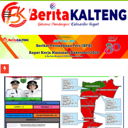
Viral! Selama Dua Bulan Lebih Siltap Serta Tunjangan Pemdes dan BPD di Barse