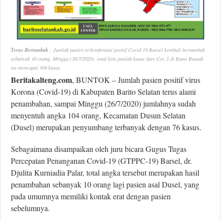
Terus Bertambah
: Jumlah pasien terkonfirmasi positif Covid-19 Barsel kembali bertambah
sebanyak 10 orang, Minggu (26/7/2020), total kini jumlah kasus Sars Cov 2 di Bumi Batuah
itu mencapai 104 kasus.
Beritakalteng.com
, BUNTOK – Jumlah pasien positif virus
Korona (Covid-19) di Kabupaten Barito Selatan terus alami
penambahan, sampai Minggu (26/7/2020) jumlahnya sudah
menyentuh angka 104 orang, Kecamatan Dusun Selatan
(Dusel) merupakan penyumbang terbanyak dengan 76 kasus.
Sebagaimana disampaikan oleh juru bicara Gugus Tugas
Percepatan Penanganan Covid-19 (GTPPC-19) Barsel, dr.
Djulita Kurniadia Palar, total angka tersebut merupakan hasil
penambahan sebanyak 10 orang lagi pasien asal Dusel, yang
pada umumnya memiliki kontak erat dengan pasien
sebelumnya.