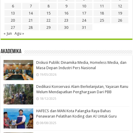
6
7
8
9
10
11
12
13
14
15
16
17
18
19
20
21
22
23
24
25
26
27
28
29
30
31
« Jun
Agu »
Akademika
Diskusi Publik: Dinamika Media, Homeless Media, dan
Masa Depan Industri Pers Nasional
19/05/2026
Dedikasi Konservasi Alam Berkelanjutan, Yayasan Ranu
Welum Mendapatkan Penghargaan Dari PBB
18/12/2025
HAFECS dan MAN Kota Palangka Raya Bahas
Penawaran Pelatihan Koding dan AI Untuk Guru
08/08/2025