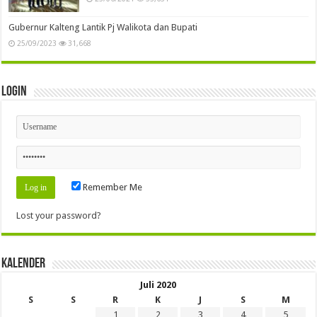
Gubernur Kalteng Lantik Pj Walikota dan Bupati
25/09/2023
31,668
Login
Remember Me
Lost your password?
Kalender
Juli 2020
S
S
R
K
J
S
M
1
2
3
4
5