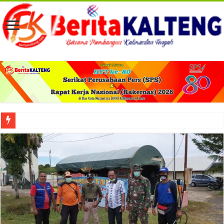
Viral! Selama Dua Bulan Lebih Siltap Serta Tunjangan Pemdes dan BPD di Barse