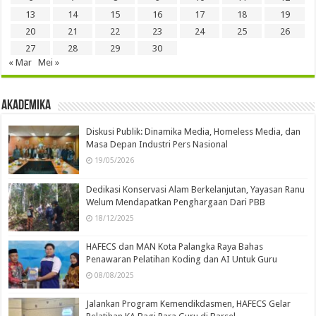
13
14
15
16
17
18
19
20
21
22
23
24
25
26
27
28
29
30
« Mar
Mei »
Akademika
Diskusi Publik: Dinamika Media, Homeless Media, dan
Masa Depan Industri Pers Nasional
19/05/2026
Dedikasi Konservasi Alam Berkelanjutan, Yayasan Ranu
Welum Mendapatkan Penghargaan Dari PBB
18/12/2025
HAFECS dan MAN Kota Palangka Raya Bahas
Penawaran Pelatihan Koding dan AI Untuk Guru
08/08/2025
Jalankan Program Kemendikdasmen, HAFECS Gelar