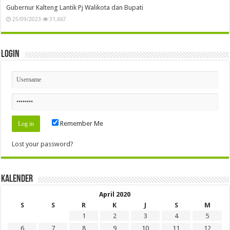
Gubernur Kalteng Lantik Pj Walikota dan Bupati
25/09/2023
31,667
Login
Remember Me
Lost your password?
Kalender
April 2020
S
S
R
K
J
S
M
1
2
3
4
5
6
7
8
9
10
11
12