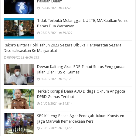
Pakaian Dalam
09/08/2021
41,529
Tidak Terbukti Melanggar UU ITE, MA Kuatkan Vonis
Bebas Dua Wartawan
25/06/2021
39,327
Rekpro Bintara Polri Tahun 2023 Segera Dibuka, Persyaratan Segera
Disosialisasikan Ke Masyarakat
08/09/2022
36,293
Dewan Kalteng Akan RDP Tuntut Status Penggunaan
Jalan Oleh PBS di Gumas
30/06/2021
35,123
Terkait Korupsi Dana ADD Diduga Oknum Anggota
DPRD Gumas Terlibat
24/06/2021
34,814
SPS Kalteng Pesan Agar Penegak Hukum Konsisten
Jaga Marwah Kemerdekaan Pers
25/06/2021
33,651