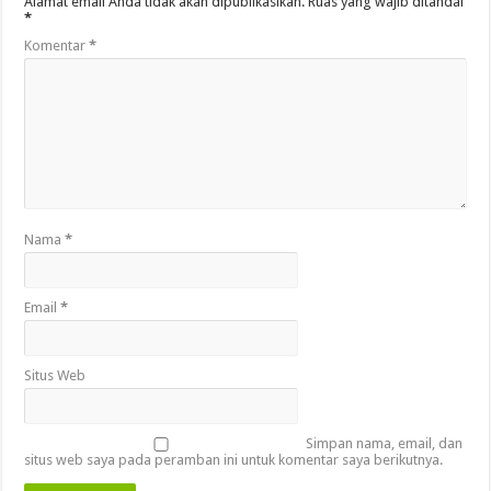
Alamat email Anda tidak akan dipublikasikan.
Ruas yang wajib ditandai
*
Komentar
*
Nama
*
Email
*
Situs Web
Simpan nama, email, dan
situs web saya pada peramban ini untuk komentar saya berikutnya.