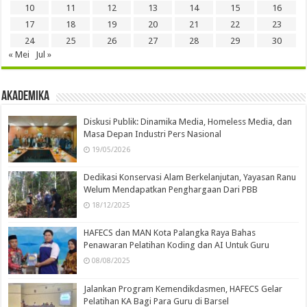
10
11
12
13
14
15
16
17
18
19
20
21
22
23
24
25
26
27
28
29
30
« Mei
Jul »
Akademika
Diskusi Publik: Dinamika Media, Homeless Media, dan
Masa Depan Industri Pers Nasional
19/05/2026
Dedikasi Konservasi Alam Berkelanjutan, Yayasan Ranu
Welum Mendapatkan Penghargaan Dari PBB
18/12/2025
HAFECS dan MAN Kota Palangka Raya Bahas
Penawaran Pelatihan Koding dan AI Untuk Guru
08/08/2025
Jalankan Program Kemendikdasmen, HAFECS Gelar
Pelatihan KA Bagi Para Guru di Barsel