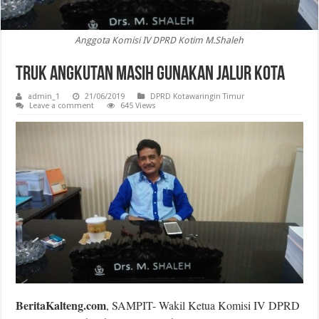
Anggota Komisi IV DPRD Kotim M.Shaleh
Truk Angkutan Masih Gunakan Jalur Kota
admin_1
21/06/2019
DPRD Kotawaringin Timur
Leave a comment
645 Views
BeritaKalteng.com
, SAMPIT- Wakil Ketua Komisi IV DPRD