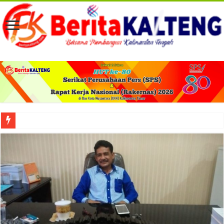
Viral! Selama Dua Bulan Lebih Siltap Serta Tunjangan Pemdes dan BPD di Barse