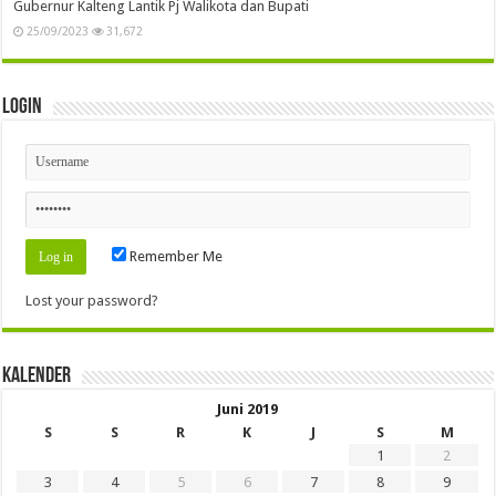
Gubernur Kalteng Lantik Pj Walikota dan Bupati
25/09/2023
31,672
Login
Remember Me
Lost your password?
Kalender
Juni 2019
S
S
R
K
J
S
M
1
2
3
4
5
6
7
8
9