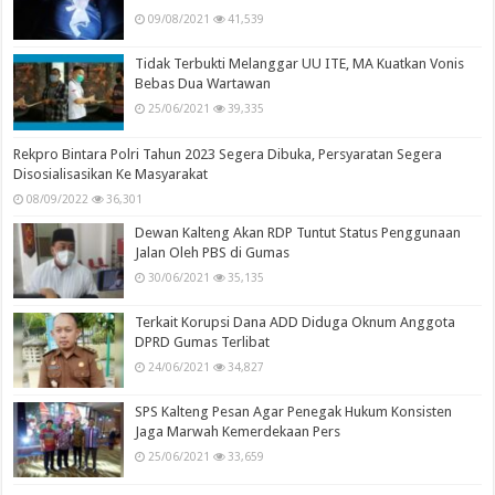
09/08/2021
41,539
Tidak Terbukti Melanggar UU ITE, MA Kuatkan Vonis
Bebas Dua Wartawan
25/06/2021
39,335
Rekpro Bintara Polri Tahun 2023 Segera Dibuka, Persyaratan Segera
Disosialisasikan Ke Masyarakat
08/09/2022
36,301
Dewan Kalteng Akan RDP Tuntut Status Penggunaan
Jalan Oleh PBS di Gumas
30/06/2021
35,135
Terkait Korupsi Dana ADD Diduga Oknum Anggota
DPRD Gumas Terlibat
24/06/2021
34,827
SPS Kalteng Pesan Agar Penegak Hukum Konsisten
Jaga Marwah Kemerdekaan Pers
25/06/2021
33,659