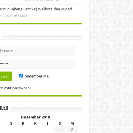
rnur Kalteng Lantik Pj Walikota dan Bupati
/09/2023
31,665
n
Remember Me
st your password?
nder
Desember 2018
S
R
K
J
S
M
1
2