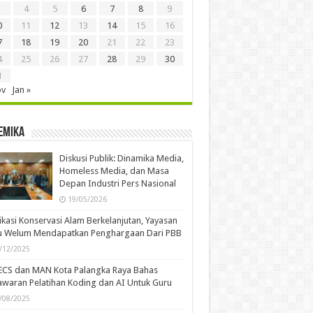
4
5
6
7
8
9
0
11
12
13
14
15
16
7
18
19
20
21
22
23
4
25
26
27
28
29
30
1
ov
Jan »
emika
Diskusi Publik: Dinamika Media,
Homeless Media, dan Masa
Depan Industri Pers Nasional
19/05/2026
kasi Konservasi Alam Berkelanjutan, Yayasan
u Welum Mendapatkan Penghargaan Dari PBB
/12/2025
ECS dan MAN Kota Palangka Raya Bahas
waran Pelatihan Koding dan AI Untuk Guru
/08/2025