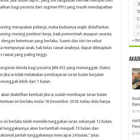
onesia. Jika sudah lapor, yang bersangkutan berhak memperoleh
3
cualikan bagi peserta dari segmen PPU yang masih mendapatkan
1
1
2
-masing merupakan pekerja, maka keduanya wajib didaftarkan
asing-masing pemberi kerja, baik pemerintah ataupun swasta.
3
« N
dengan ketentuan yang berlaku. Suami dan istri tersebut
ika mempunyai anak, hak kelas rawat anaknya, dapat ditetapkan
 rawat yang paling tinggi.
Akad
engenai denda bagi peserta JKN-KIS yang menunggak. Status
n jika ia tidak melakukan pembayaran iuran bulan berjalan
menunggak lebih dari 1 bulan.
 akan diaktifkan kembali jika ia sudah membayar iuran bulan
Dedi
etentuan ini berlaku mulai 18 Desember 2018. Kalau dulu hanya
Ran
18
HAF
es ini berlaku telah memiliki tunggakan iuran sebanyak 12 bulan,
Pena
al tunggakannya akan bertambah menjadi 13 bulan dan
08
aksimal jumlah tunggakannya mencapai 24 bulan,” jelas