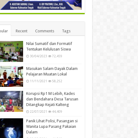
ular
Recent
Comments
Tags
Nilai Sumatif dan Formatif
Tentukan Kelulusan Siswa
30/04/2023
72,459
Masukan Salam Dayak Dalam
Pelajaran Muatan Lokal
11/11/2021
58,252
Korupsi Rp1 M Lebih, Kades
dan Bendahara Desa Tarusan
Ditangkap Kejati Kalteng
22/07/2021
44,409
Panik Lihat Polisi, Pasangan si
Wanita Lupa Pasang Pakaian
Dalam