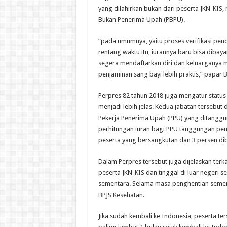
yang dilahirkan bukan dari peserta JKN-KIS,
Bukan Penerima Upah (PBPU).
“pada umumnya, yaitu proses verifikasi pen
rentang waktu itu, iurannya baru bisa diba
segera mendaftarkan diri dan keluarganya m
penjaminan sang bayi lebih praktis,” papar 
Perpres 82 tahun 2018 juga mengatur statu
menjadi lebih jelas. Kedua jabatan tersebu
Pekerja Penerima Upah (PPU) yang ditanggu
perhitungan iuran bagi PPU tanggungan peme
peserta yang bersangkutan dan 3 persen di
Dalam Perpres tersebut juga dijelaskan ter
peserta JKN-KIS dan tinggal di luar negeri 
sementara. Selama masa penghentian sement
BPJS Kesehatan.
Jika sudah kembali ke Indonesia, peserta t