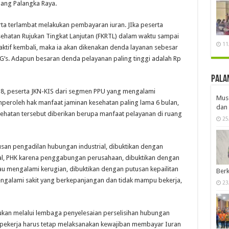
bang Palangka Raya.
serta terlambat melakukan pembayaran iuran. JIka peserta
Kesehatan Rujukan Tingkat Lanjutan (FKRTL) dalam waktu sampai
11
aktif kembali, maka ia akan dikenakan denda layanan sebesar
G’s. Adapun besaran denda pelayanan paling tinggi adalah Rp
Pala
8, peserta JKN-KIS dari segmen PPU yang mengalami
Musd
peroleh hak manfaat jaminan kesehatan paling lama 6 bulan,
dan 
ehatan tersebut diberikan berupa manfaat pelayanan di ruang
25
san pengadilan hubungan industrial, dibuktikan dengan
al, PHK karena penggabungan perusahaan, dibuktikan dengan
tau mengalami kerugian, dibuktikan dengan putusan kepailitan
Berk
engalami sakit yang berkepanjangan dan tidak mampu bekerja,
23
ajukan melalui lembaga penyelesaian perselisihan hubungan
n pekerja harus tetap melaksanakan kewajiban membayar Iuran