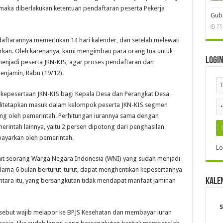
 maka diberlakukan ketentuan pendaftaran peserta Pekerja
Gube
25
daftarannya memerlukan 14 hari kalender, dan setelah melewati
yarkan. Oleh karenanya, kami mengimbau para orang tua untuk
Logi
enjadi peserta JKN-KIS, agar proses pendaftaran dan
Benjamin, Rabu (19/12).
s kepesertaan JKN-KIS bagi Kepala Desa dan Perangkat Desa
t ditetapkan masuk dalam kelompok peserta JKN-KIS segmen
ng oleh pemerintah. Perhitungan iurannya sama dengan
rintah lainnya, yaitu 2 persen dipotong dari penghasilan
bayarkan oleh pemerintah.
Lo
kait seorang Warga Negara Indonesia (WNI) yang sudah menjadi
selama 6 bulan berturut-turut, dapat menghentikan kepesertannya
ara itu, yang bersangkutan tidak mendapat manfaat jaminan
Kale
S
ersebut wajib melapor ke BPJS Kesehatan dan membayar iuran