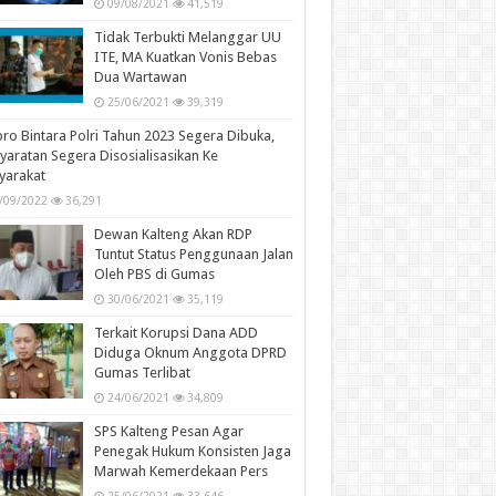
09/08/2021
41,519
Tidak Terbukti Melanggar UU
ITE, MA Kuatkan Vonis Bebas
Dua Wartawan
25/06/2021
39,319
ro Bintara Polri Tahun 2023 Segera Dibuka,
yaratan Segera Disosialisasikan Ke
yarakat
/09/2022
36,291
Dewan Kalteng Akan RDP
Tuntut Status Penggunaan Jalan
Oleh PBS di Gumas
30/06/2021
35,119
Terkait Korupsi Dana ADD
Diduga Oknum Anggota DPRD
Gumas Terlibat
24/06/2021
34,809
SPS Kalteng Pesan Agar
Penegak Hukum Konsisten Jaga
Marwah Kemerdekaan Pers
25/06/2021
33,646