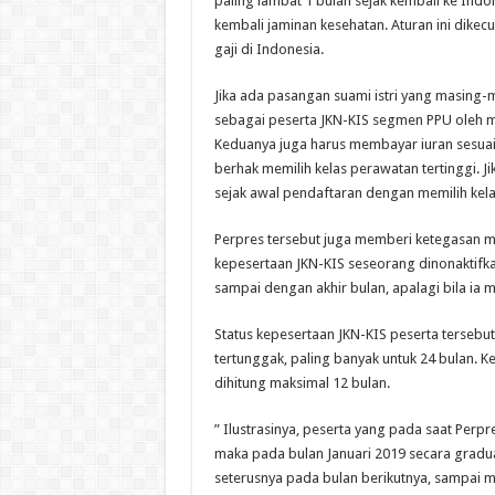
paling lambat 1 bulan sejak kembali ke Ind
kembali jaminan kesehatan. Aturan ini dike
gaji di Indonesia.
Jika ada pasangan suami istri yang masing
sebagai peserta JKN-KIS segmen PPU oleh m
Keduanya juga harus membayar iuran sesuai 
berhak memilih kelas perawatan tertinggi. J
sejak awal pendaftaran dengan memilih kelas
Perpres tersebut juga memberi ketegasan m
kepesertaan JKN-KIS seseorang dinonaktifka
sampai dengan akhir bulan, apalagi bila ia 
Status kepesertaan JKN-KIS peserta tersebut
tertunggak, paling banyak untuk 24 bulan. K
dihitung maksimal 12 bulan.
” Ilustrasinya, peserta yang pada saat Perpr
maka pada bulan Januari 2019 secara gradu
seterusnya pada bulan berikutnya, sampai m