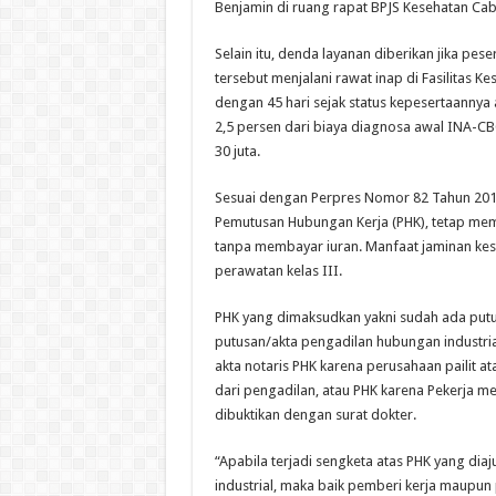
Benjamin di ruang rapat BPJS Kesehatan Ca
Selain itu, denda layanan diberikan jika pe
tersebut menjalani rawat inap di Fasilitas 
dengan 45 hari sejak status kepesertaannya 
2,5 persen dari biaya diagnosa awal INA-CB
30 juta.
Sesuai dengan Perpres Nomor 82 Tahun 201
Pemutusan Hubungan Kerja (PHK), tetap mem
tanpa membayar iuran. Manfaat jaminan kes
perawatan kelas III.
PHK yang dimaksudkan yakni sudah ada putu
putusan/akta pengadilan hubungan industri
akta notaris PHK karena perusahaan pailit a
dari pengadilan, atau PHK karena Pekerja m
dibuktikan dengan surat dokter.
“Apabila terjadi sengketa atas PHK yang di
industrial, maka baik pemberi kerja maupu