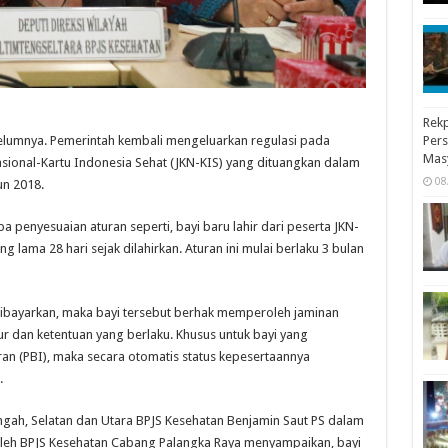
Rekp
lumnya. Pemerintah kembali mengeluarkan regulasi pada
Pers
Mas
ional-Kartu Indonesia Sehat (JKN-KIS) yang dituangkan dalam
08
un 2018.
penyesuaian aturan seperti, bayi baru lahir dari peserta JKN-
g lama 28 hari sejak dilahirkan. Aturan ini mulai berlaku 3 bulan
dibayarkan, maka bayi tersebut berhak memperoleh jaminan
 dan ketentuan yang berlaku. Khusus untuk bayi yang
ran (PBI), maka secara otomatis status kepesertaannya
.
engah, Selatan dan Utara BPJS Kesehatan Benjamin Saut PS dalam
 oleh BPJS Kesehatan Cabang Palangka Raya menyampaikan, bayi