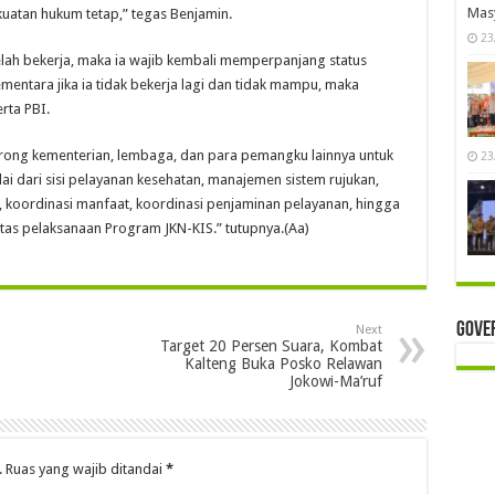
Mas
atan hukum tetap,” tegas Benjamin.
23
elah bekerja, maka ia wajib kembali memperpanjang status
ntara jika ia tidak bekerja lagi dan tidak mampu, maka
rta PBI.
ong kementerian, lembaga, dan para pemangku lainnya untuk
23
i dari sisi pelayanan kesehatan, manajemen sistem rujukan,
koordinasi manfaat, koordinasi penjaminan pelayanan, hingga
itas pelaksanaan Program JKN-KIS.” tutupnya.(Aa)
Gove
Next
Target 20 Persen Suara, Kombat
Kalteng Buka Posko Relawan
Jokowi-Ma’ruf
.
Ruas yang wajib ditandai
*