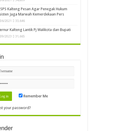
SPS Kalteng Pesan Agar Penegak Hukum
sisten Jaga Marwah Kemerdekaan Pers
/06/2021
33,646
rnur Kalteng Lantik Pj Walikota dan Bupati
/09/2023
31,665
in
Remember Me
st your password?
ender