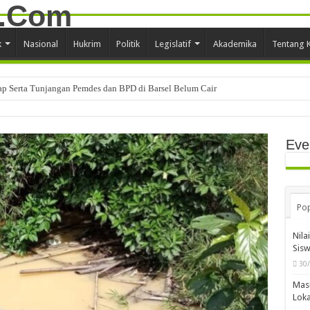
k
Nasional
Hukrim
Politik
Legislatif
Akademika
Tentang 
tap Serta Tunjangan Pemdes dan BPD di Barsel Belum Cair
Eve
Pop
Nila
Sis
30
Mas
Loka