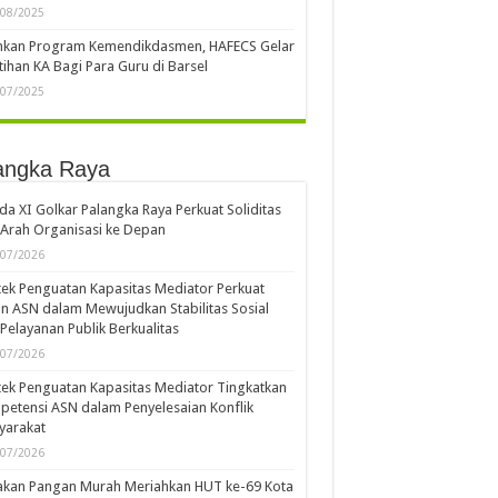
/08/2025
ankan Program Kemendikdasmen, HAFECS Gelar
tihan KA Bagi Para Guru di Barsel
/07/2025
angka Raya
a XI Golkar Palangka Raya Perkuat Soliditas
Arah Organisasi ke Depan
/07/2026
ek Penguatan Kapasitas Mediator Perkuat
n ASN dalam Mewujudkan Stabilitas Sosial
Pelayanan Publik Berkualitas
/07/2026
ek Penguatan Kapasitas Mediator Tingkatkan
etensi ASN dalam Penyelesaian Konflik
yarakat
/07/2026
akan Pangan Murah Meriahkan HUT ke-69 Kota