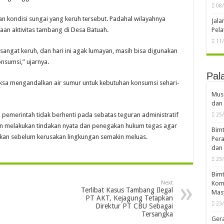
08
 kondisi sungai yang keruh tersebut. Padahal wilayahnya
Jal
ugaan aktivitas tambang di Desa Batuah.
Pela
11
sangat keruh, dan hari ini agak lumayan, masih bisa digunakan
nsumsi,” ujarnya.
Pal
paksa mengandalkan air sumur untuk kebutuhan konsumsi sehari-
Musd
dan 
emerintah tidak berhenti pada sebatas teguran administratif
25
n melakukan tindakan nyata dan penegakan hukum tegas agar
Bimt
tikan sebelum kerusakan lingkungan semakin meluas.
Pera
dan 
23
Bimt
Next
Komp
Terlibat Kasus Tambang Ilegal
Mas
PT AKT, Kejagung Tetapkan
23
Direktur PT CBU Sebagai
Tersangka
Ger