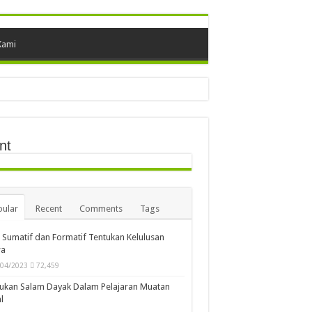
Kami
nt
ular
Recent
Comments
Tags
i Sumatif dan Formatif Tentukan Kelulusan
wa
/04/2023
72,459
ukan Salam Dayak Dalam Pelajaran Muatan
l