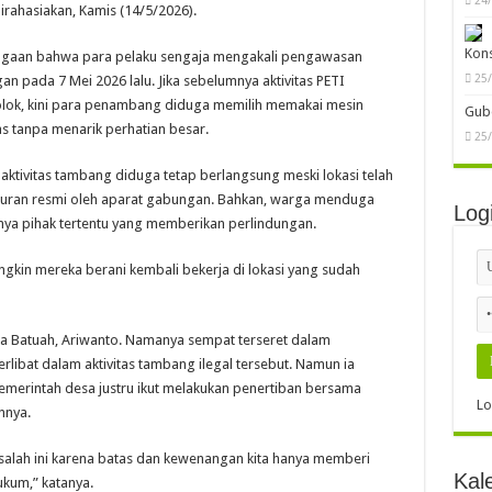
rahasiakan, Kamis (14/5/2026).
Kon
ugaan bahwa para pelaku sengaja mengakali pengawasan
25
n pada 7 Mei 2026 lalu. Jika sebelumnya aktivitas PETI
olok, kini para penambang diduga memilih memakai mesin
Gube
s tanpa menarik perhatian besar.
25
ktivitas tambang diduga tetap berlangsung meski lokasi telah
eguran resmi oleh aparat gabungan. Bahkan, warga menduga
Log
anya pihak tertentu yang memberikan perlindungan.
ngkin mereka berani kembali bekerja di lokasi yang sudah
sa Batuah, Ariwanto. Namanya sempat terseret dalam
rlibat dalam aktivitas tambang ilegal tersebut. Namun ia
erintah desa justru ikut melakukan penertiban bersama
Lo
nnya.
alah ini karena batas dan kewenangan kita hanya memberi
Kal
kum,” katanya.