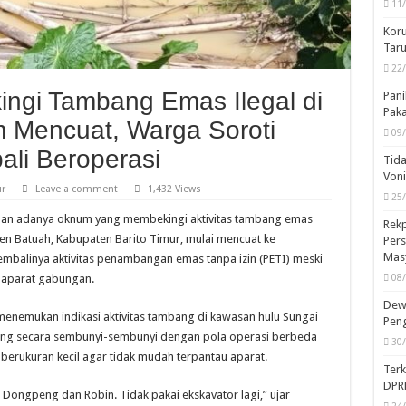
11
Koru
Taru
22
ngi Tambang Emas Ilegal di
Pani
Pak
 Mencuat, Warga Soroti
09
ali Beroperasi
Tida
Von
ur
Leave a comment
1,432 Views
25
aan adanya oknum yang membekingi aktivitas tambang emas
Rekp
ren Batuah, Kabupaten Barito Timur, mulai mencuat ke
Pers
Mas
embalinya aktivitas penambangan emas tanpa izin (PETI) meski
n aparat gabungan.
08
Dewa
enemukan indikasi aktivitas tambang di kawasan hulu Sungai
Peng
sung secara sembunyi-sembunyi dengan pola operasi berbeda
30
erukuran kecil agar tidak mudah terpantau aparat.
Ter
DPR
Dongpeng dan Robin. Tidak pakai ekskavator lagi,” ujar
24