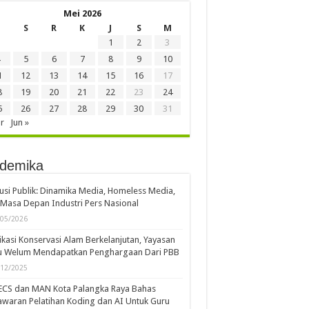
Mei 2026
S
R
K
J
S
M
1
2
3
5
6
7
8
9
10
1
12
13
14
15
16
17
8
19
20
21
22
23
24
5
26
27
28
29
30
31
r
Jun »
demika
usi Publik: Dinamika Media, Homeless Media,
Masa Depan Industri Pers Nasional
/05/2026
kasi Konservasi Alam Berkelanjutan, Yayasan
u Welum Mendapatkan Penghargaan Dari PBB
/12/2025
ECS dan MAN Kota Palangka Raya Bahas
waran Pelatihan Koding dan AI Untuk Guru