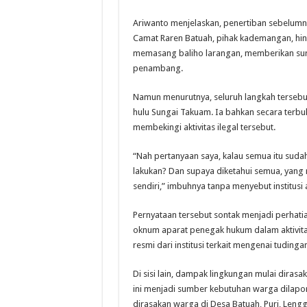
Ariwanto menjelaskan, penertiban sebelumn
Camat Raren Batuah, pihak kademangan, hin
memasang baliho larangan, memberikan surat
penambang.
Namun menurutnya, seluruh langkah tersebu
hulu Sungai Takuam. Ia bahkan secara terbu
membekingi aktivitas ilegal tersebut.
“Nah pertanyaan saya, kalau semua itu sudah k
lakukan? Dan supaya diketahui semua, yang 
sendiri,” imbuhnya tanpa menyebut institusi
Pernyataan tersebut sontak menjadi perhati
oknum aparat penegak hukum dalam aktivita
resmi dari institusi terkait mengenai tudinga
Di sisi lain, dampak lingkungan mulai dirasa
ini menjadi sumber kebutuhan warga dilapor
dirasakan warga di Desa Batuah, Puri, Leng