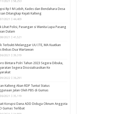
/11/2021
58,253
psi Rp1 M Lebih, Kades dan Bendahara Desa
san Ditangkap Kejati Kalteng
/07/2021
44,409
k Lihat Polisi, Pasangan si Wanita Lupa Pasang
aian Dalam
/08/2021
41,521
k Terbukti Melanggar UU ITE, MA Kuatkan
is Bebas Dua Wartawan
/06/2021
39,319
ro Bintara Polri Tahun 2023 Segera Dibuka,
yaratan Segera Disosialisasikan Ke
yarakat
/09/2022
36,291
n Kalteng Akan RDP Tuntut Status
gunaan Jalan Oleh PBS di Gumas
/06/2021
35,119
kait Korupsi Dana ADD Diduga Oknum Anggota
D Gumas Terlibat
/06/2021
34,809