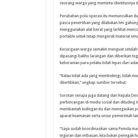
seorang warga yang meminta identitasnya di
Perubahan pola operasi itu memunculkan d
pasca penertiban yang dilakukan tim gabunga
menggunakan alat berat yang terlihat menc
portable untuk tetap mengeruk material ema
Kecurigaan warga semakin menguat setelah a
dipasangi baliho larangan dan diberikan t
keberanian para pelaku tidak lepas dari ad
“Kalau tidak ada yang membekingi, tidak mu
ditertibkan,” ungkap sumber tersebut.
Sorotan serupa juga datang dari Kepala De
perbincangan di media sosial dan dituding te
membantah tudingan itu dan menegaskan pem
aparat keamanan serta unsur pemerintah lai
“Saya sudah koordinasikan sama Pemda mas
teguran dan imbauan, kita bukan penegak hu