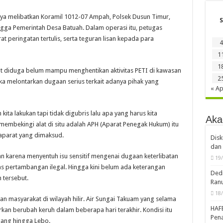
ya melibatkan Koramil 1012-07 Ampah, Polsek Dusun Timur,
S
gga Pemerintah Desa Batuah. Dalam operasi itu, petugas
 peringatan tertulis, serta teguran lisan kepada para
4
1
1
t diduga belum mampu menghentikan aktivitas PETI di kawasan
2
ka melontarkan dugaan serius terkait adanya pihak yang
« Ap
ita lakukan tapi tidak digubris lalu apa yang harus kita
Aka
membekingi alat di situ adalah APH (Aparat Penegak Hukum) itu
 aparat yang dimaksud.
Disk
dan 
an karena menyentuh isu sensitif mengenai dugaan keterlibatan
19
s pertambangan ilegal. Hingga kini belum ada keterangan
Dedi
n tersebut.
Ran
18
kan masyarakat di wilayah hilir. Air Sungai Takuam yang selama
HAF
kan berubah keruh dalam beberapa hari terakhir. Kondisi itu
Pena
gang hingga Lebo.