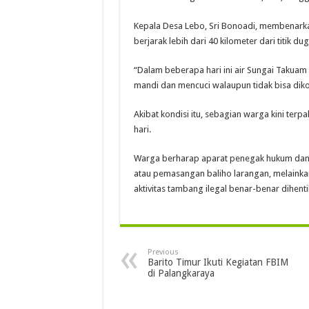
Kepala Desa Lebo, Sri Bonoadi, membenarkan
berjarak lebih dari 40 kilometer dari titik d
“Dalam beberapa hari ini air Sungai Takuam 
mandi dan mencuci walaupun tidak bisa diko
Akibat kondisi itu, sebagian warga kini ter
hari.
Warga berharap aparat penegak hukum dan p
atau pemasangan baliho larangan, melainka
aktivitas tambang ilegal benar-benar dihen
Previous
Barito Timur Ikuti Kegiatan FBIM
di Palangkaraya