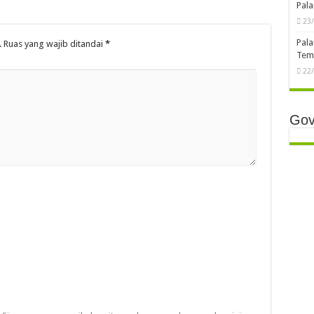
Pala
23
Pala
.
Ruas yang wajib ditandai
*
Temb
22
Gov