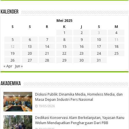
Kalender
Mei 2025
S
S
R
K
J
S
M
1
2
3
4
5
6
7
8
9
10
11
12
13
14
15
16
17
18
19
20
21
22
23
24
25
26
27
28
29
30
31
« Apr
Jun »
Akademika
Diskusi Publik: Dinamika Media, Homeless Media, dan
Masa Depan Industri Pers Nasional
19/05/2026
Dedikasi Konservasi Alam Berkelanjutan, Yayasan Ranu
Welum Mendapatkan Penghargaan Dari PBB