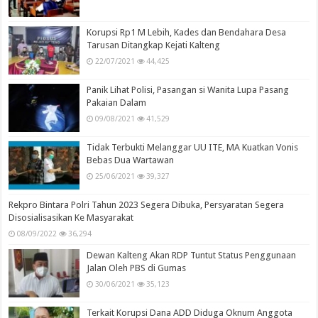
Korupsi Rp1 M Lebih, Kades dan Bendahara Desa
Tarusan Ditangkap Kejati Kalteng
22/07/2021
44,425
Panik Lihat Polisi, Pasangan si Wanita Lupa Pasang
Pakaian Dalam
09/08/2021
41,529
Tidak Terbukti Melanggar UU ITE, MA Kuatkan Vonis
Bebas Dua Wartawan
25/06/2021
39,327
Rekpro Bintara Polri Tahun 2023 Segera Dibuka, Persyaratan Segera
Disosialisasikan Ke Masyarakat
08/09/2022
36,294
Dewan Kalteng Akan RDP Tuntut Status Penggunaan
Jalan Oleh PBS di Gumas
30/06/2021
35,123
Terkait Korupsi Dana ADD Diduga Oknum Anggota