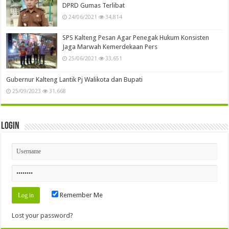
DPRD Gumas Terlibat
24/06/2021
34,814
SPS Kalteng Pesan Agar Penegak Hukum Konsisten
Jaga Marwah Kemerdekaan Pers
25/06/2021
33,651
Gubernur Kalteng Lantik Pj Walikota dan Bupati
25/09/2023
31,668
Login
Remember Me
Lost your password?