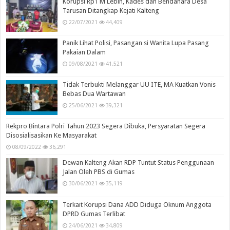
Korupsi Rp1 M Lebih, Kades dan Bendahara Desa
Tarusan Ditangkap Kejati Kalteng
22/07/2021
44,409
Panik Lihat Polisi, Pasangan si Wanita Lupa Pasang
Pakaian Dalam
09/08/2021
41,521
Tidak Terbukti Melanggar UU ITE, MA Kuatkan Vonis
Bebas Dua Wartawan
25/06/2021
39,321
Rekpro Bintara Polri Tahun 2023 Segera Dibuka, Persyaratan Segera
Disosialisasikan Ke Masyarakat
08/09/2022
36,291
Dewan Kalteng Akan RDP Tuntut Status Penggunaan
Jalan Oleh PBS di Gumas
30/06/2021
35,119
Terkait Korupsi Dana ADD Diduga Oknum Anggota
DPRD Gumas Terlibat
24/06/2021
34,809