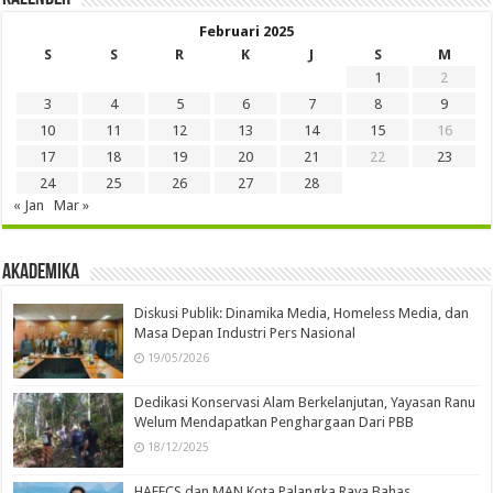
Februari 2025
S
S
R
K
J
S
M
1
2
3
4
5
6
7
8
9
10
11
12
13
14
15
16
17
18
19
20
21
22
23
24
25
26
27
28
« Jan
Mar »
Akademika
Diskusi Publik: Dinamika Media, Homeless Media, dan
Masa Depan Industri Pers Nasional
19/05/2026
Dedikasi Konservasi Alam Berkelanjutan, Yayasan Ranu
Welum Mendapatkan Penghargaan Dari PBB
18/12/2025
HAFECS dan MAN Kota Palangka Raya Bahas