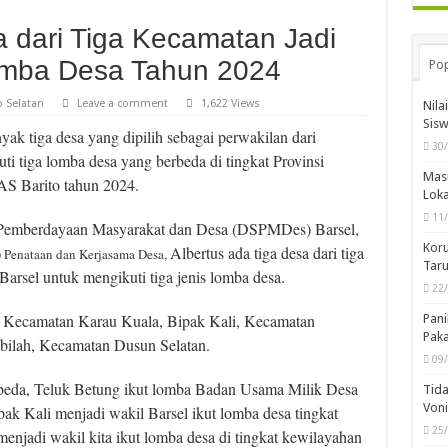
 dari Tiga Kecamatan Jadi
Lomba Desa Tahun 2024
Pop
o Selatan
Leave a comment
1,622 Views
Nila
Sis
 tiga desa yang dipilih sebagai perwakilan dari
30
i tiga lomba desa yang berbeda di tingkat Provinsi
Mas
S Barito tahun 2024.
Loka
11
, Pemberdayaan Masyarakat dan Desa (DSPMDes) Barsel,
Koru
A
lbertus ada tiga desa dari tiga
 Penataan dan Kerjasama Desa,
Taru
arsel untuk mengikuti tiga jenis lomba desa.
22
g, Kecamatan Karau Kuala, Bipak Kali, Kecamatan
Pani
Pak
ilah, Kecamatan Dusun Selatan.
09
erbeda, Teluk Betung ikut lomba Badan Usama Milik Desa
Tida
Von
ak Kali menjadi wakil Barsel ikut lomba desa tingkat
25
enjadi wakil kita ikut lomba desa di tingkat kewilayahan