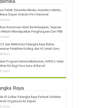
demika
usi Publik: Dinamika Media, Homeless Media,
Masa Depan Industri Pers Nasional
/05/2026
kasi Konservasi Alam Berkelanjutan, Yayasan
u Welum Mendapatkan Penghargaan Dari PBB
/12/2025
ECS dan MAN Kota Palangka Raya Bahas
waran Pelatihan Koding dan AI Untuk Guru
/08/2025
ankan Program Kemendikdasmen, HAFECS Gelar
tihan KA Bagi Para Guru di Barsel
/07/2025
angka Raya
a XI Golkar Palangka Raya Perkuat Soliditas
Arah Organisasi ke Depan
/07/2026