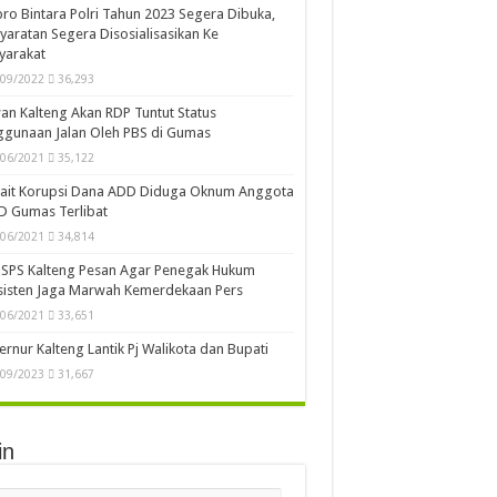
ro Bintara Polri Tahun 2023 Segera Dibuka,
yaratan Segera Disosialisasikan Ke
yarakat
/09/2022
36,293
n Kalteng Akan RDP Tuntut Status
gunaan Jalan Oleh PBS di Gumas
/06/2021
35,122
kait Korupsi Dana ADD Diduga Oknum Anggota
D Gumas Terlibat
/06/2021
34,814
SPS Kalteng Pesan Agar Penegak Hukum
sisten Jaga Marwah Kemerdekaan Pers
/06/2021
33,651
rnur Kalteng Lantik Pj Walikota dan Bupati
/09/2023
31,667
in