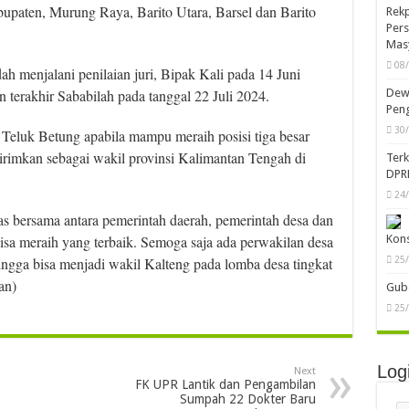
upaten, Murung Raya, Barito Utara, Barsel dan Barito
Rekp
Pers
Mas
08
ah menjalani penilaian juri, Bipak Kali pada 14 Juni
 terakhir Sababilah pada tanggal 22 Juli 2024.
Dewa
Peng
30
 Teluk Betung apabila mampu meraih posisi tiga besar
kirimkan sebagai wakil provinsi Kalimantan Tengah di
Ter
DPR
24
s bersama antara pemerintah daerah, pemerintah desa dan
 bisa meraih yang terbaik. Semoga saja ada perwakilan desa
Kon
ehingga bisa menjadi wakil Kalteng pada lomba desa tingkat
25
an)
Gube
25
Log
Next
FK UPR Lantik dan Pengambilan
Sumpah 22 Dokter Baru