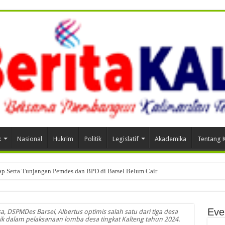
k
Nasional
Hukrim
Politik
Legislatif
Akademika
Tentang 
tap Serta Tunjangan Pemdes dan BPD di Barsel Belum Cair
Eve
, DSPMDes Barsel, Albertus optimis salah satu dari tiga desa
aik dalam pelaksanaan lomba desa tingkat Kalteng tahun 2024.