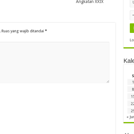
Angkatan XXIX
.
Ruas yang wajib ditandai
*
Lo
Kal
S
1
8
1
2
2
« Ju