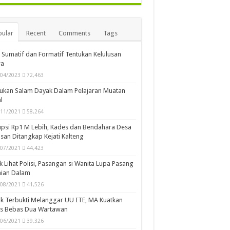
ular
Recent
Comments
Tags
i Sumatif dan Formatif Tentukan Kelulusan
wa
/04/2023
72,463
ukan Salam Dayak Dalam Pelajaran Muatan
l
/11/2021
58,264
psi Rp1 M Lebih, Kades dan Bendahara Desa
san Ditangkap Kejati Kalteng
/07/2021
44,423
k Lihat Polisi, Pasangan si Wanita Lupa Pasang
aian Dalam
/08/2021
41,526
k Terbukti Melanggar UU ITE, MA Kuatkan
is Bebas Dua Wartawan
/06/2021
39,326