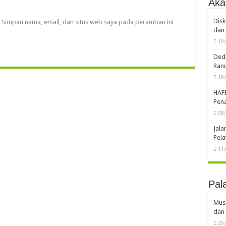
Aka
Disk
Simpan nama, email, dan situs web saya pada peramban ini
dan 
19
Dedi
Ran
18
HAF
Pena
08
Jal
Pela
11
Pal
Musd
dan 
25