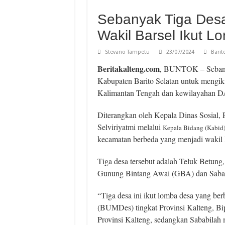
Sebanyak Tiga Desa
Wakil Barsel Ikut 
Stevano Tampetu
23/07/2024
Barit
Beritakalteng.com
, BUNTOK – Sebanyak
Kabupaten Barito Selatan untuk mengikut
Kalimantan Tengah dan kewilayahan DA
Diterangkan oleh Kepala Dinas Sosial
Selviriyatmi melalui
Kepala Bidang (Kabid)
kecamatan berbeda yang menjadi wakil B
Tiga desa tersebut adalah Teluk Betun
Gunung Bintang Awai (GBA) dan Sabab
“Tiga desa ini ikut lomba desa yang b
(BUMDes) tingkat Provinsi Kalteng, Bip
Provinsi Kalteng, sedangkan Sababilah m