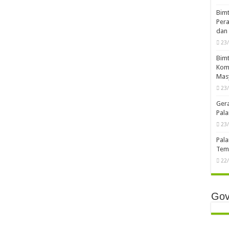
Bimt
Pera
dan 
23
Bimt
Komp
Mas
23
Ger
Pala
23
Pala
Temb
22
Gov