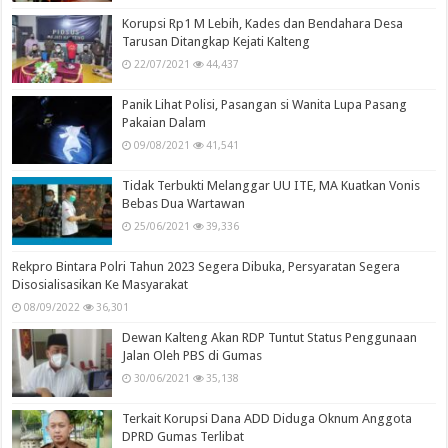
Korupsi Rp1 M Lebih, Kades dan Bendahara Desa
Tarusan Ditangkap Kejati Kalteng
22/07/2021
44,437
Panik Lihat Polisi, Pasangan si Wanita Lupa Pasang
Pakaian Dalam
09/08/2021
41,541
Tidak Terbukti Melanggar UU ITE, MA Kuatkan Vonis
Bebas Dua Wartawan
25/06/2021
39,336
Rekpro Bintara Polri Tahun 2023 Segera Dibuka, Persyaratan Segera
Disosialisasikan Ke Masyarakat
08/09/2022
36,301
Dewan Kalteng Akan RDP Tuntut Status Penggunaan
Jalan Oleh PBS di Gumas
30/06/2021
35,138
Terkait Korupsi Dana ADD Diduga Oknum Anggota
DPRD Gumas Terlibat