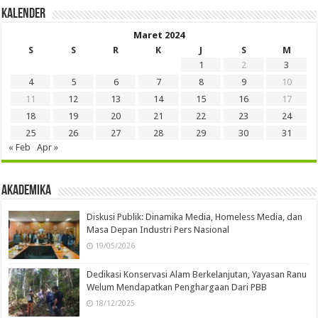
Kalender
Maret 2024
S
S
R
K
J
S
M
1
2
3
4
5
6
7
8
9
10
11
12
13
14
15
16
17
18
19
20
21
22
23
24
25
26
27
28
29
30
31
« Feb
Apr »
Akademika
Diskusi Publik: Dinamika Media, Homeless Media, dan
Masa Depan Industri Pers Nasional
19/05/2026
Dedikasi Konservasi Alam Berkelanjutan, Yayasan Ranu
Welum Mendapatkan Penghargaan Dari PBB
18/12/2025