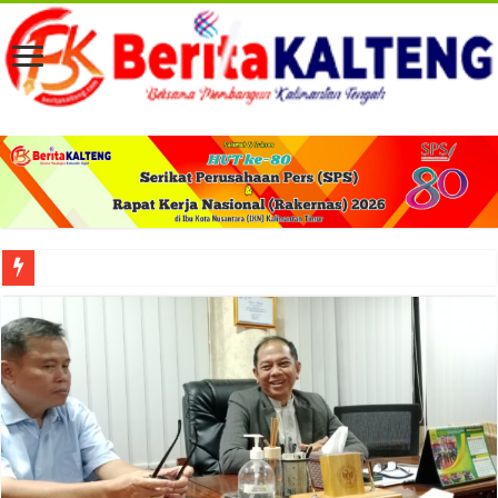
Viral! Selama Dua Bulan Lebih Siltap Serta Tunjangan Pemdes dan BPD di Barse