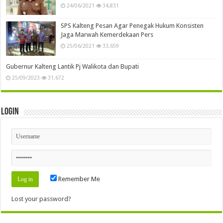
24/06/2021
34,831
SPS Kalteng Pesan Agar Penegak Hukum Konsisten
Jaga Marwah Kemerdekaan Pers
25/06/2021
33,659
Gubernur Kalteng Lantik Pj Walikota dan Bupati
25/09/2023
31,672
Login
Remember Me
Lost your password?