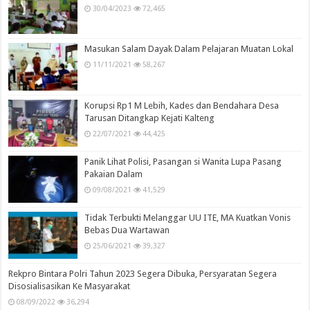
30/04/2023
72,465
Masukan Salam Dayak Dalam Pelajaran Muatan Lokal
11/11/2021
58,267
Korupsi Rp1 M Lebih, Kades dan Bendahara Desa
Tarusan Ditangkap Kejati Kalteng
22/07/2021
44,425
Panik Lihat Polisi, Pasangan si Wanita Lupa Pasang
Pakaian Dalam
09/08/2021
41,529
Tidak Terbukti Melanggar UU ITE, MA Kuatkan Vonis
Bebas Dua Wartawan
25/06/2021
39,327
Rekpro Bintara Polri Tahun 2023 Segera Dibuka, Persyaratan Segera
Disosialisasikan Ke Masyarakat
08/09/2022
36,294