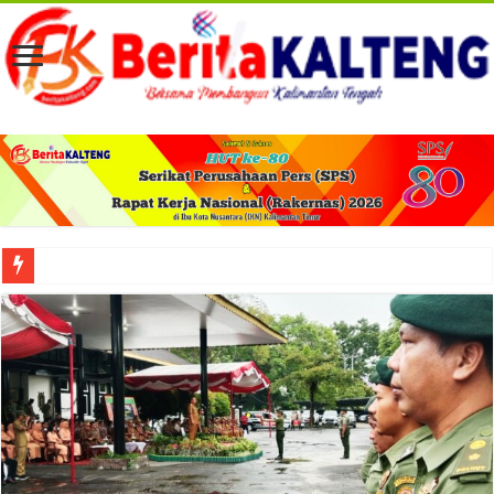
Viral! Selama Dua Bulan Lebih Siltap Serta Tunjangan Pemdes dan BPD di Barse