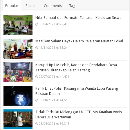
Popular
Recent
Comments
Tags
Nilai Sumatif dan Formatif Tentukan Kelulusan Siswa
30/04/2023
72,455
Masukan Salam Dayak Dalam Pelajaran Muatan Lokal
11/11/2021
58,244
Korupsi Rp1 M Lebih, Kades dan Bendahara Desa
Tarusan Ditangkap Kejati Kalteng
22/07/2021
44,406
Panik Lihat Polisi, Pasangan si Wanita Lupa Pasang
Pakaian Dalam
09/08/2021
41,515
Tidak Terbukti Melanggar UU ITE, MA Kuatkan Vonis
Bebas Dua Wartawan
25/06/2021
39,315