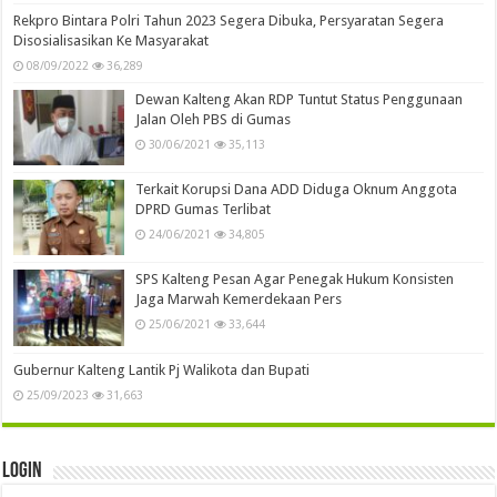
Rekpro Bintara Polri Tahun 2023 Segera Dibuka, Persyaratan Segera
Disosialisasikan Ke Masyarakat
08/09/2022
36,289
Dewan Kalteng Akan RDP Tuntut Status Penggunaan
Jalan Oleh PBS di Gumas
30/06/2021
35,113
Terkait Korupsi Dana ADD Diduga Oknum Anggota
DPRD Gumas Terlibat
24/06/2021
34,805
SPS Kalteng Pesan Agar Penegak Hukum Konsisten
Jaga Marwah Kemerdekaan Pers
25/06/2021
33,644
Gubernur Kalteng Lantik Pj Walikota dan Bupati
25/09/2023
31,663
Login