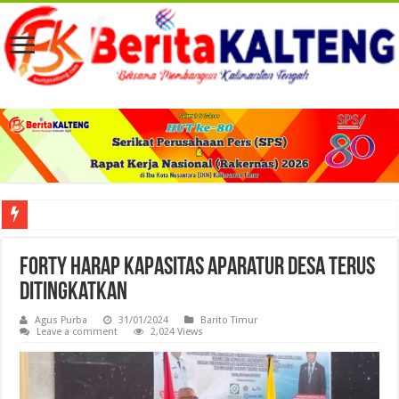
Viral! Selama Dua Bulan Lebih Siltap Serta Tunjangan Pemdes dan BPD di Barse
Forty Harap Kapasitas Aparatur Desa Terus
Ditingkatkan
Agus Purba
31/01/2024
Barito Timur
Leave a comment
2,024 Views