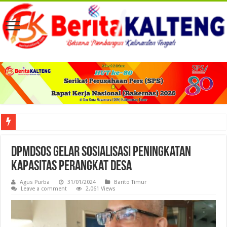
Viral! Selama Dua Bulan Lebih Siltap Serta Tunjangan Pemdes dan BPD di Barse
DPMDSos Gelar Sosialisasi Peningkatan
Kapasitas Perangkat Desa
Agus Purba
31/01/2024
Barito Timur
Leave a comment
2,061 Views