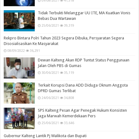
09/08/2021
41,518
Tidak Terbukti Melanggar UU ITE, MA Kuatkan Vonis
Bebas Dua Wartawan
25/06/2021
39,319
Rekpro Bintara Polri Tahun 2023 Segera Dibuka, Persyaratan Segera
Disosialisasikan Ke Masyarakat
08/09/2022
36,291
Dewan Kalteng Akan RDP Tuntut Status Penggunaan
Jalan Oleh PBS di Gumas
30/06/2021
35,119
Terkait Korupsi Dana ADD Diduga Oknum Anggota
DPRD Gumas Terlibat
24/06/2021
34,808
SPS Kalteng Pesan Agar Penegak Hukum Konsisten
Jaga Marwah Kemerdekaan Pers
25/06/2021
33,646
Gubernur Kalteng Lantik Pj Walikota dan Bupati