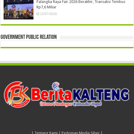
Palangka Raya Fair 2026 Berakhir, Transaksi Tembus
Rp7,6 Miliar
22/07/2026
Government Public Relation
|
Tentang Kami
|
Pedoman Media Siber
|