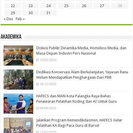
22
23
24
25
26
27
28
29
30
31
« Des
Feb »
Akademika
Diskusi Publik: Dinamika Media, Homeless Media, dan
Masa Depan Industri Pers Nasional
19/05/2026
Dedikasi Konservasi Alam Berkelanjutan, Yayasan Ranu
Welum Mendapatkan Penghargaan Dari PBB
18/12/2025
HAFECS dan MAN Kota Palangka Raya Bahas
Penawaran Pelatihan Koding dan AI Untuk Guru
08/08/2025
Jalankan Program Kemendikdasmen, HAFECS Gelar
Pelatihan KA Bagi Para Guru di Barsel
11/07/2025